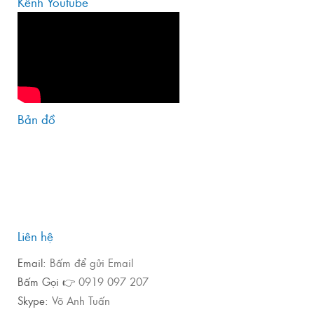
Kênh Youtube
Bản đồ
Liên hệ
Email:
Bấm để gửi Email
Bấm Gọi 👉
0919 097 207
Skype:
Võ Anh Tuấn