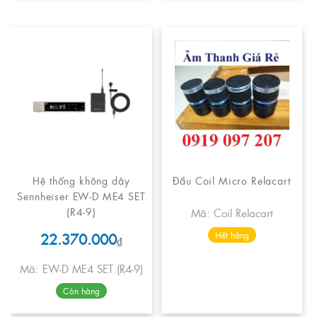
Hệ thống không dây
Đầu Coil Micro Relacart
Sennheiser EW-D ME4 SET
(R4-9)
Mã: Coil Relacart
22.370.000
Hết hàng
₫
Mã: EW-D ME4 SET (R4-9)
Còn hàng