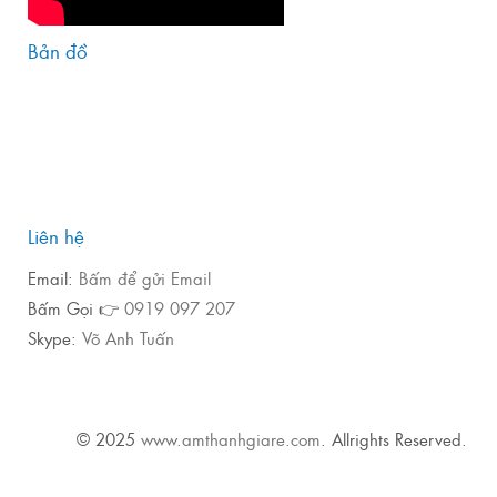
Bản đồ
Liên hệ
Email:
Bấm để gửi Email
Bấm Gọi 👉
0919 097 207
Skype:
Võ Anh Tuấn
© 2025
www.amthanhgiare.com
. Allrights Reserved.