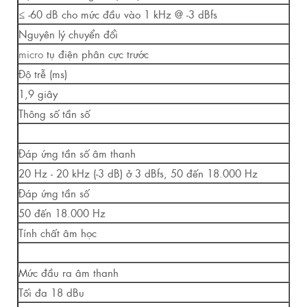
≤ -60 dB cho mức đầu vào 1 kHz @ -3 dBfs
Nguyên lý chuyển đổi
micro
tụ điện phân cực trước
Độ trễ (ms)
1,9 giây
Thông số tần số
Đáp ứng tần số âm thanh
20 Hz - 20 kHz (-3 dB) ở 3 dBfs, 50 đến 18.000 Hz
Đáp ứng tần số
50 đến 18.000 Hz
Tính chất âm học
Mức đầu ra âm thanh
Tối đa 18 dBu