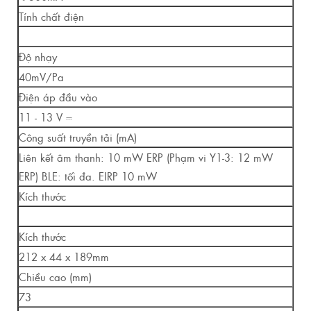
Tính chất điện
Độ nhạy
40mV/Pa
Điện áp đầu vào
11 - 13 V ⎓
Công suất truyền tải (mA)
Liên kết âm thanh: 10 mW ERP (Phạm vi Y1-3: 12 mW
ERP) BLE: tối đa. EIRP 10 mW
Kích thước
Kích thước
212 x 44 x 189mm
Chiều cao (mm)
73