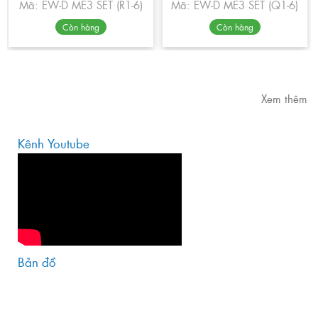
Mã: EW-D ME3 SET (R1-6)
Mã: EW-D ME3 SET (Q1-6)
Còn hàng
Còn hàng
Xem thêm
Kênh Youtube
Bản đồ