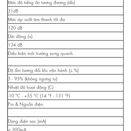
Mức độ tiếng ồn tương đương (db)
31dB
Mức áp suất âm thanh tối đa
120 dB
Dải động (>)
134 dB
Điều kiện môi trường xung quanh
Độ ẩm tương đối khi vận hành (≤ %)
5 - 95% (không ngưng tụ)
Nhiệt độ hoạt động (C)
-10 °C - +55 °C (14 °F - 131 °F)
Pin & Nguồn điện
Dòng điện sạc (mA)
< 300mA