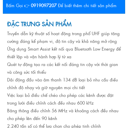
Bấm Gọi 👉
0919097207
Để biết thêm chi tiết sản phẩm
ĐẶC TRƯNG SẢN PHẨM
Truyền dẫn kỹ thuật số hoạt động trong phổ UHF giúp tăng
cường đáng kể phạm vi, độ tin cậy và khả năng mở rộng
Ứng dụng Smart Assist kết nối qua Bluetooth Low Energy để
thiết lập và vận hành hợp lý từ xa
Quét tự động tạo ra các kết nối đáng tin cậy với thời gian
và công sức tối thiểu
Dải động đầu vào âm thanh 134 dB loại bỏ nhu cầu điều
chỉnh độ nhạy và giữ nguyên mọi chi tiết
Việc loại bỏ điều chế chéo cho phép các kênh được đặt
trong lưới điều chỉnh cách đều nhau 600 kHz
Băng thông điều chỉnh 56 MHz và khoảng cách đều nhau
cho phép lên đến 90 kênh
2.240 tần số có thể lựa chọn cho phép tinh chỉnh