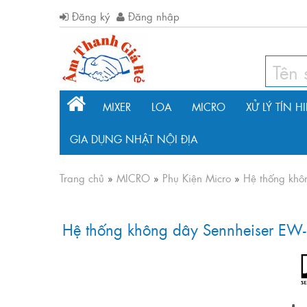
Đăng ký
Đăng nhập
MIXER
LOA
MICRO
XỬ LÝ TÍN H
GIA DỤNG NHẬT NỘI ĐỊA
Trang chủ
»
MICRO
»
Phụ Kiện Micro
»
Hệ thống khô
Hệ thống không dây Sennheiser EW-