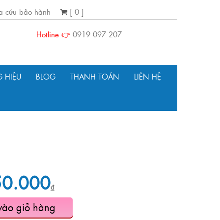
ra cứu bảo hành
[ 0 ]
Hotline 👉
0919 097 207
 HIỆU
BLOG
THANH TOÁN
LIÊN HỆ
50.000
₫
vào giỏ hàng