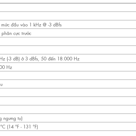
 mức đầu vào 1 kHz @ -3 dBfs
 phân cực trước
Hz (-3 dB) ở 3 dBfs, 50 đến 18.000 Hz
000 Hz
Bu
g ngưng tụ)
°C (14 °F - 131 °F)