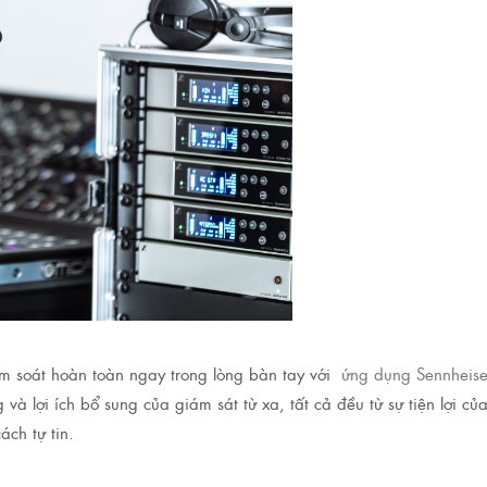
m soát hoàn toàn ngay trong lòng bàn tay với
ứng dụng Sennheiser
và lợi ích bổ sung của giám sát từ xa, tất cả đều từ sự tiện lợi củ
ách tự tin.