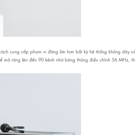
 cách cung cấp phạm vi động lớn hơn bất kỳ hệ thống không dây nào
 thể mở rộng lên đến 90 kênh nhờ băng thông điều chỉnh 56 MHz, th