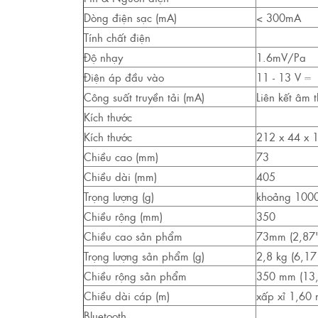
Dòng điện sạc (mA)
< 300mA
Tính chất điện
Độ nhạy
1.6mV/Pa
Điện áp đầu vào
11 - 13 V ⎓
Công suất truyền tải (mA)
Liên kết âm
Kích thước
Kích thước
212 x 44 x
Chiều cao (mm)
73
Chiều dài (mm)
405
Trọng lượng (g)
khoảng 1000 
Chiều rộng (mm)
350
Chiều cao sản phẩm
73mm (2,87"
Trọng lượng sản phẩm (g)
2,8 kg (6,17
Chiều rộng sản phẩm
350 mm (13,
Chiều dài cáp (m)
xấp xỉ 1,60 
Bluetooth