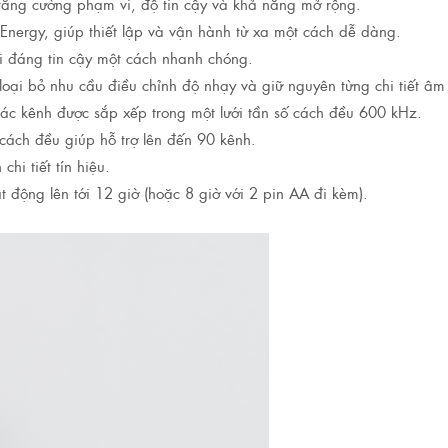
p tăng cường phạm vi, độ tin cậy và khả năng mở rộng.
 Energy, giúp thiết lập và vận hành từ xa một cách dễ dàng.
i đáng tin cậy một cách nhanh chóng.
oại bỏ nhu cầu điều chỉnh độ nhạy và giữ nguyên từng chi tiết âm
 các kênh được sắp xếp trong một lưới tần số cách đều 600 kHz.
ách đều giúp hỗ trợ lên đến 90 kênh.
hi tiết tín hiệu.
ạt động lên tới 12 giờ (hoặc 8 giờ với 2 pin AA đi kèm).