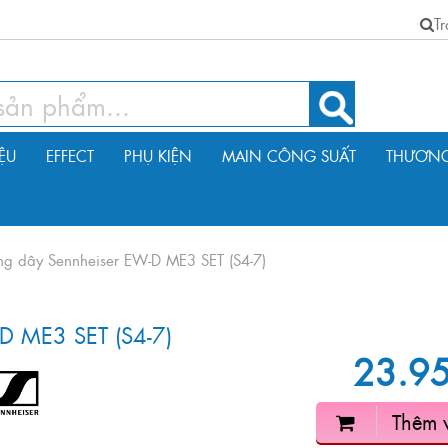
T
IỆU
EFFECT
PHỤ KIỆN
MAIN CÔNG SUẤT
THƯƠNG
ng dây Sennheiser EW-D ME3 SET (S4-7)
D ME3 SET (S4-7)
23.9
Thêm 