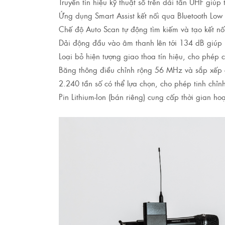
Truyền tín hiệu kỹ thuật số trên dải tần UHF giú
Ứng dụng Smart Assist kết nối qua Bluetooth Low
Chế độ Auto Scan tự động tìm kiếm và tạo kết nố
Dải động đầu vào âm thanh lên tới 134 dB giúp l
Loại bỏ hiện tượng giao thoa tín hiệu, cho phép
Băng thông điều chỉnh rộng 56 MHz và sắp xếp c
2.240 tần số có thể lựa chọn, cho phép tinh chỉnh c
Pin Lithium-Ion (bán riêng) cung cấp thời gian ho