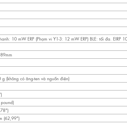
 thanh: 10 mW ERP (Phạm vi Y1-3: 12 mW ERP) BLE: tối đa. EIRP 
 189mm
g (không có ăng-ten và nguồn điện)
)
 pound)
78")
m (62,99")