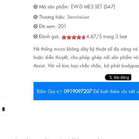
Mã sản phẩm:
EW-D ME3 SET (S4-7)
Thương hiệu:
Sennheiser
Đã xem:
201
Đánh giá:
4.67
/
5
trong
3
lượt
Hệ thống micro không dây kỹ thuật số đa năng và 
hoặc diễn thuyết, cho phép ghép nối sản phẩm v
Assist. Với vỏ kim loại chắc chắn, bộ phát bodypac
Bấm Gọi 👉
0919097207
Để biết thêm chi tiết