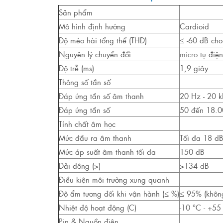
Sản phẩm
Mô hình định hướng
Cardioid
Độ méo hài tổng thể (THD)
≤ -60 dB cho
Nguyên lý chuyển đổi
micro
tụ điện
Độ trễ (ms)
1,9 giây
Thông số tần số
Đáp ứng tần số âm thanh
20 Hz - 20 k
Đáp ứng tần số
50 đến 18.
Tính chất âm học
Mức đầu ra âm thanh
Tối đa 18 d
Mức áp suất âm thanh tối đa
150 dB
Dải động (>)
>134 dB
Điều kiện môi trường xung quanh
Độ ẩm tương đối khi vận hành (≤ %)
≤ 95% (khôn
Nhiệt độ hoạt động (C)
-10 °C - +55 
Pin & Nguồn điện