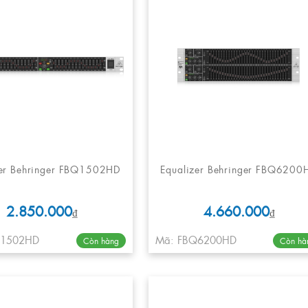
zer Behringer FBQ1502HD
Equalizer Behringer FBQ6200
2.850.000
4.660.000
₫
₫
Q1502HD
Mã: FBQ6200HD
Còn hàng
Còn hà