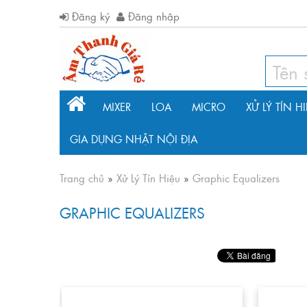
Đăng ký
Đăng nhập
MIXER
LOA
MICRO
XỬ LÝ TÍN H
GIA DỤNG NHẬT NỘI ĐỊA
Trang chủ
»
Xử Lý Tín Hiệu
»
Graphic Equalizers
GRAPHIC EQUALIZERS