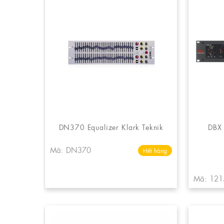
DN370 Equalizer Klark Teknik
DBX 
Mã: DN370
Hết hàng
Mã: 121