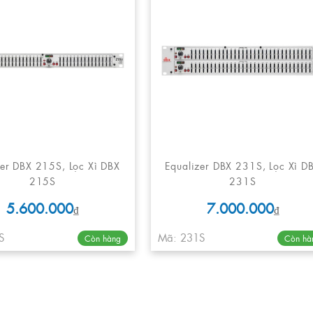
zer DBX 215S, Lọc Xì DBX
Equalizer DBX 231S, Lọc Xì D
215S
231S
5.600.000
7.000.000
₫
₫
S
Mã: 231S
Còn hàng
Còn hà