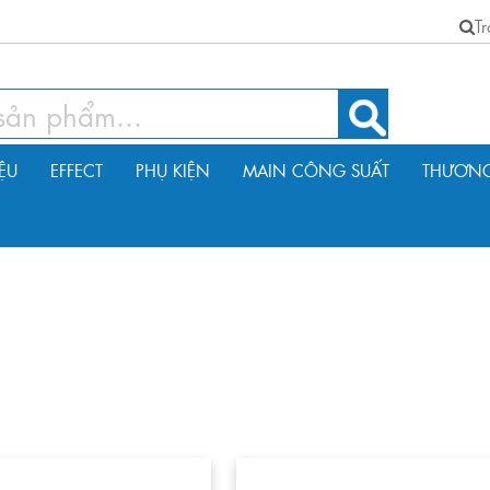
T
IỆU
EFFECT
PHỤ KIỆN
MAIN CÔNG SUẤT
THƯƠNG