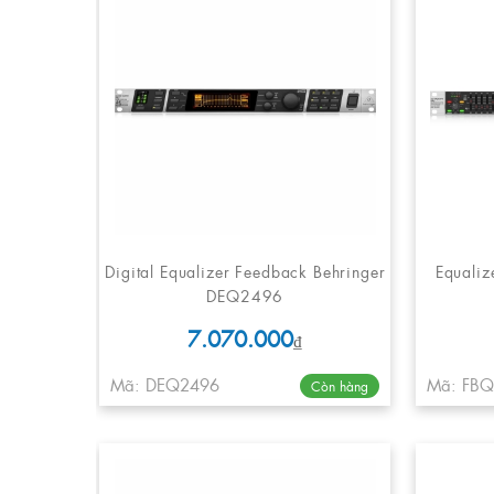
Digital Equalizer Feedback Behringer
Equali
DEQ2496
7.070.000
₫
Mã: DEQ2496
Mã: FB
Còn hàng