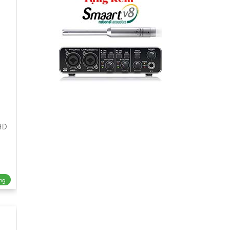
HD
ng