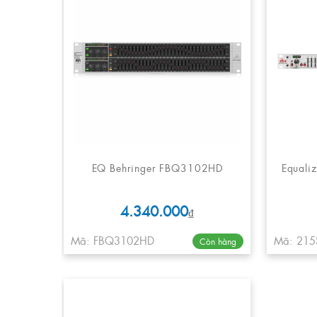
EQ Behringer FBQ3102HD
Equali
4.340.000
₫
Mã: FBQ3102HD
Mã: 215
Còn hàng