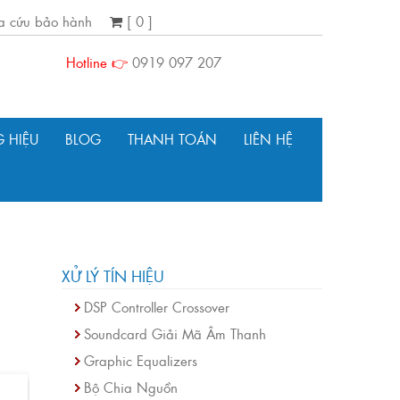
ra cứu bảo hành
[ 0 ]
Hotline 👉
0919 097 207
 HIỆU
BLOG
THANH TOÁN
LIÊN HỆ
XỬ LÝ TÍN HIỆU
DSP Controller Crossover
Soundcard Giải Mã Âm Thanh
Graphic Equalizers
Bộ Chia Nguồn