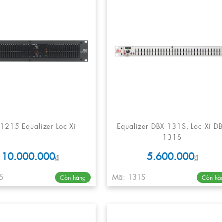
1215 Equalizer Lọc Xì
Equalizer DBX 131S, Lọc Xì D
131S
10.000.000
5.600.000
₫
₫
5
Mã: 131S
Còn hàng
Còn hà