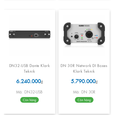
DN32-USB Dante Klark
DN 30R Network DI Boxes
Teknik
Klark Teknik
6.240.000
5.790.000
₫
₫
Mã: DN32-USB
Mã: DN 30R
Còn hàng
Còn hàng