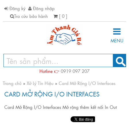
Đăng ký
Đăng nhập
Tra cứu bảo hành
[ 0 ]
MENU
Hotline 👉
0919 097 207
Trang chủ
»
Xử Lý Tín Hiệu
»
Card Mở Rộng I/O Interfaces
CARD MỞ RỘNG I/O INTERFACES
Card Mở Rộng I/O Interfaces Mở rộng thêm kết nối In Out