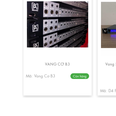
VANG CƠ B3
Vang 
Mã: Vang Cơ B3
Còn hàng
Mã: D4 