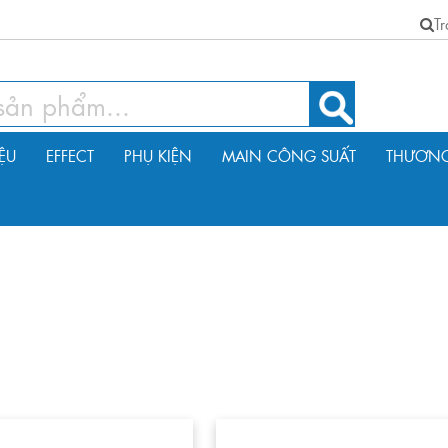
T
IỆU
EFFECT
PHỤ KIỆN
MAIN CÔNG SUẤT
THƯƠNG