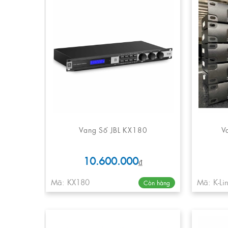
Vang Số JBL KX180
V
10.600.000
₫
Mã: KX180
Mã: K-Li
Còn hàng