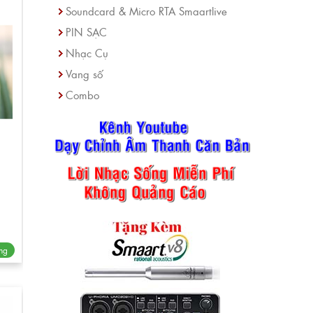
Soundcard & Micro RTA Smaartlive
PIN SẠC
Nhạc Cụ
Vang số
Combo
ng