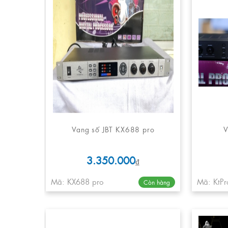
Vang số JBT KX688 pro
V
3.350.000
₫
Mã: KX688 pro
Mã: KtPr
Còn hàng