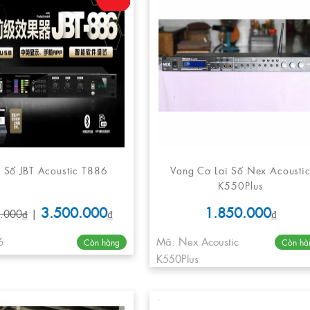
 Số JBT Acoustic T886
Vang Cơ Lai Số Nex Acousti
K550Plus
3.500.000
1.850.000
.000₫
|
₫
₫
6
Mã: Nex Acoustic
Còn hàng
Còn hà
K550Plus