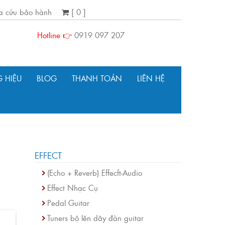
ra cứu bảo hành
[ 0 ]
Hotline 👉
0919 097 207
 HIỆU
BLOG
THANH TOÁN
LIÊN HỆ
EFFECT
(Echo + Reverb) Effecft-Audio
Effect Nhạc Cụ
Pedal Guitar
Tuners bộ lên dây đàn guitar