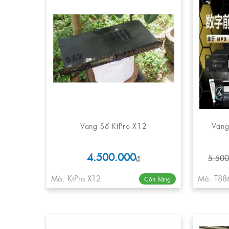
Vang Số KtPro X12
Vang
4.500.000
₫
5.500
Mã: KtPro X12
Mã: T88
Còn hàng