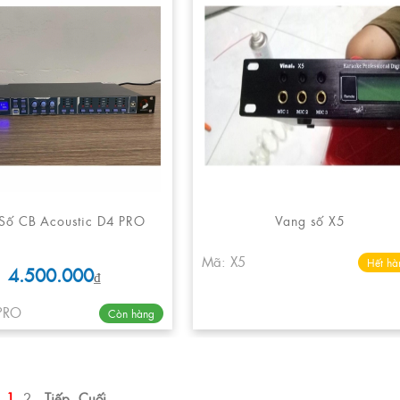
Số CB Acoustic D4 PRO
Vang số X5
Mã: X5
Hết hà
4.500.000
₫
PRO
Còn hàng
1
2
Tiếp
Cuối