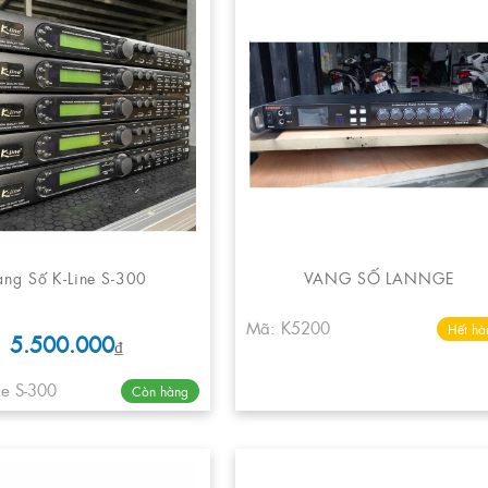
ang Số K-Line S-300
VANG SỐ LANNGE
Mã: K5200
Hết hà
5.500.000
₫
ne S-300
Còn hàng