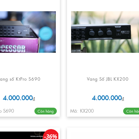
ang số KtPro S690
Vang Số JBL KX200
4.000.000
4.000.000
₫
₫
o S690
Mã: KX200
Còn hàng
Còn hà
-36%