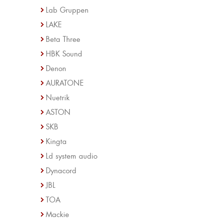
Lab Gruppen
LAKE
Beta Three
HBK Sound
Denon
AURATONE
Nuetrik
ASTON
SKB
Kingta
Ld system audio
Dynacord
JBL
TOA
Mackie