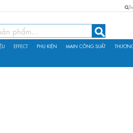
T
IỆU
EFFECT
PHỤ KIỆN
MAIN CÔNG SUẤT
THƯƠNG