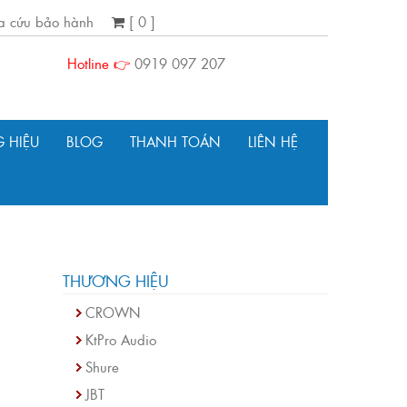
ra cứu bảo hành
[ 0 ]
Hotline 👉
0919 097 207
 HIỆU
BLOG
THANH TOÁN
LIÊN HỆ
THƯƠNG HIỆU
CROWN
KtPro Audio
Shure
JBT