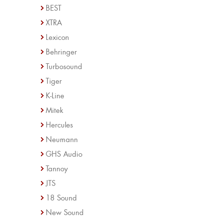
BEST
XTRA
Lexicon
Behringer
Turbosound
Tiger
K-Line
Mitek
Hercules
Neumann
GHS Audio
Tannoy
JTS
18 Sound
New Sound