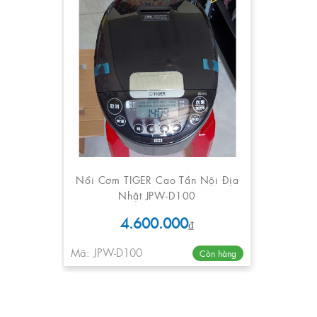
Nồi Cơm TIGER Cao Tần Nội Địa
Nhật JPW-D100
4.600.000
₫
Mã: JPW-D100
Còn hàng