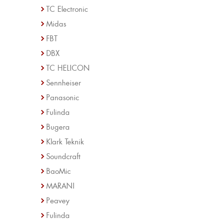
TC Electronic
Midas
FBT
DBX
TC HELICON
Sennheiser
Panasonic
Fulinda
Bugera
Klark Teknik
Soundcraft
BaoMic
MARANI
Peavey
Fulinda