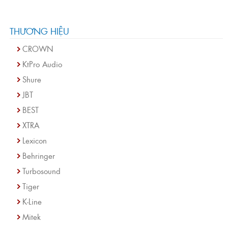
THƯƠNG HIỆU
CROWN
KtPro Audio
Shure
JBT
BEST
XTRA
Lexicon
Behringer
Turbosound
Tiger
K-Line
Mitek