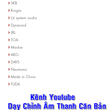
SKB
Kingta
Ld system audio
Dynacord
JBL
TOA
Mackie
AKG
DAVS
Neumann
Made in China
TUDA