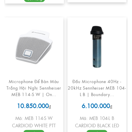
Microphone Để Bàn Màu
Đầu Microphone 40Hz -
Trắng Hội Nghị Sennheiser
20kHz Sennheiser MEB 104-
MEB 114-S W | On...
L B | Boundary...
10.850.000
6.100.000
₫
₫
Mã: MEB 114-S W
Mã: MEB 104-L B
CARDIOID WHITE PTT
CARDIOID BLACK LED