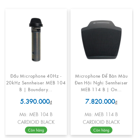
Đầu Microphone 40Hz -
Microphone Để Bàn Màu
20kHz Sennheiser MEB 104
Đen Hội Nghị Sennheiser
B | Boundary...
MEB 114 B | On...
5.390.000
7.820.000
₫
₫
Mã: MEB 104 B
Mã: MEB 114 B
CARDIOID BLACK
CARDIOID BLACK
Còn hàng
Còn hàng