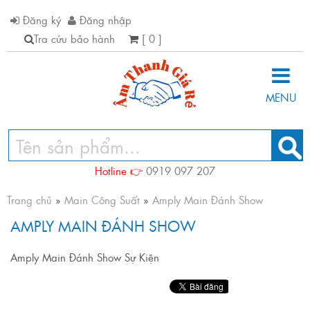
Đăng ký
Đăng nhập
Tra cứu bảo hành
[ 0 ]
MENU
Hotline 👉
0919 097 207
Trang chủ
»
Main Công Suất
»
Amply Main Đánh Show
AMPLY MAIN ĐÁNH SHOW
Amply Main Đánh Show Sự Kiện