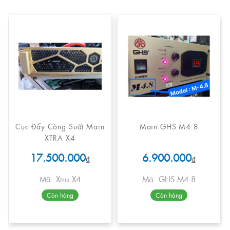
Cục Đẩy Công Suất Main
Main GHS M4.8
XTRA X4
17.500.000
6.900.000
₫
₫
Mã: Xtra X4
Mã: GHS M4.8
Còn hàng
Còn hàng