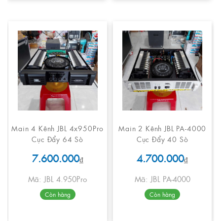
Main 4 Kênh JBL 4x950Pro
Main 2 Kênh JBL PA-4000
Cục Đẩy 64 Sò
Cục Đẩy 40 Sò
7.600.000
4.700.000
₫
₫
Mã: JBL 4.950Pro
Mã: JBL PA-4000
Còn hàng
Còn hàng