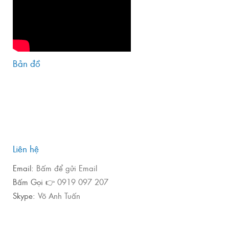
Bản đồ
Liên hệ
Email:
Bấm để gửi Email
Bấm Gọi 👉
0919 097 207
Skype:
Võ Anh Tuấn