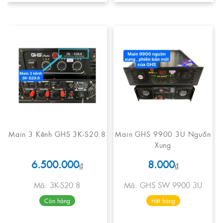
Main 3 Kênh GHS 3K-S20.8
Main GHS 9900 3U Nguồn
Xung
6.500.000
8.000
₫
₫
Mã: 3K-S20.8
Mã: GHS SW 9900 3U
Còn hàng
Hết hàng