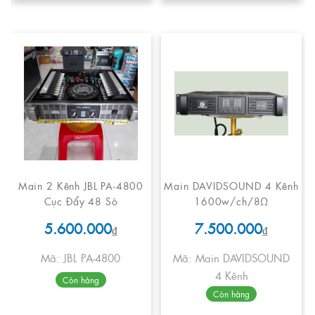
Main 2 Kênh JBL PA-4800
Main DAVIDSOUND 4 Kênh
Cục Đẩy 48 Sò
1600w/ch/8Ω
5.600.000
7.500.000
₫
₫
Mã: JBL PA-4800
Mã: Main DAVIDSOUND
4 Kênh
Còn hàng
Còn hàng