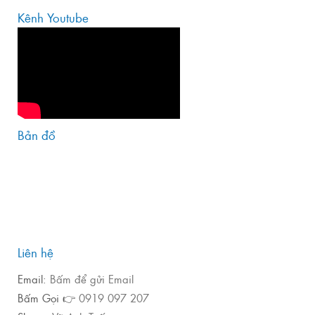
Kênh Youtube
Bản đồ
Liên hệ
Email:
Bấm để gửi Email
Bấm Gọi 👉
0919 097 207