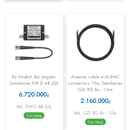
Bộ khuếch đại ăng-ten
Antenna cable with BNC
Sennheiser EW-D AB (Q)
connectors 10m Sennheiser
GZL RG 8x - 10m
6.720.000
₫
2.160.000
₫
Mã: EW-D AB (Q)
Mã: GZL RG 8x - 10m
Còn hàng
Còn hàng