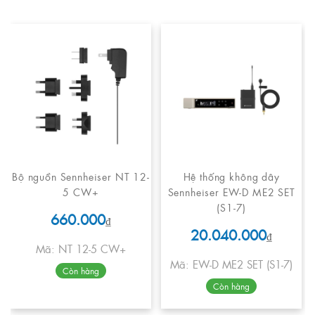
Bộ nguồn Sennheiser NT 12-
Hệ thống không dây
5 CW+
Sennheiser EW-D ME2 SET
(S1-7)
660.000
₫
20.040.000
₫
Mã: NT 12-5 CW+
Mã: EW-D ME2 SET (S1-7)
Còn hàng
Còn hàng