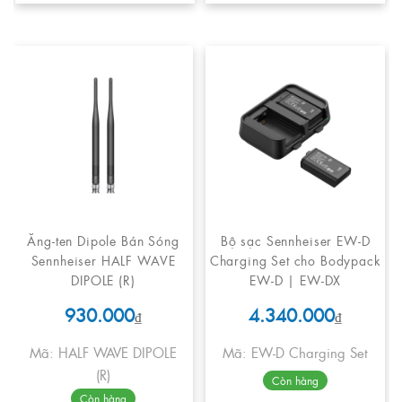
Ăng-ten Dipole Bán Sóng
Bộ sạc Sennheiser EW-D
Sennheiser HALF WAVE
Charging Set cho Bodypack
DIPOLE (R)
EW-D | EW-DX
930.000
4.340.000
₫
₫
Mã: HALF WAVE DIPOLE
Mã: EW-D Charging Set
(R)
Còn hàng
Còn hàng