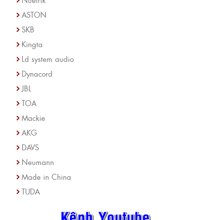
ASTON
SKB
Kingta
Ld system audio
Dynacord
JBL
TOA
Mackie
AKG
DAVS
Neumann
Made in China
TUDA