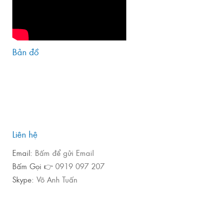
Bản đồ
Liên hệ
Email:
Bấm để gửi Email
Bấm Gọi 👉
0919 097 207
Skype:
Võ Anh Tuấn