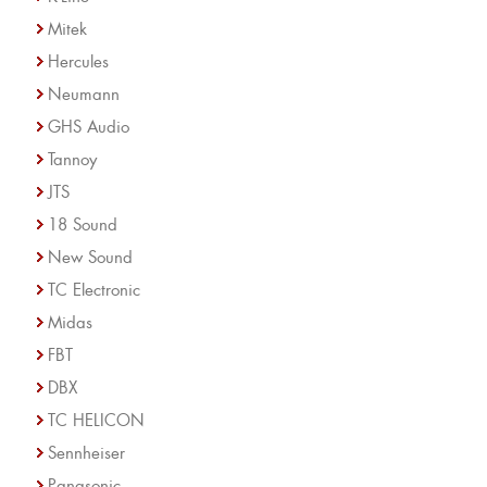
Mitek
Hercules
Neumann
GHS Audio
Tannoy
JTS
18 Sound
New Sound
TC Electronic
Midas
FBT
DBX
TC HELICON
Sennheiser
Panasonic