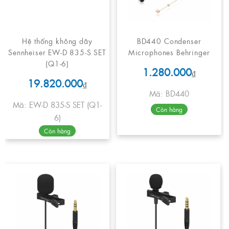
Hệ thống không dây
BD440 Condenser
Sennheiser EW-D 835-S SET
Microphones Behringer
(Q1-6)
1.280.000
₫
19.820.000
₫
Mã: BD440
Mã: EW-D 835-S SET (Q1-
Còn hàng
6)
Còn hàng