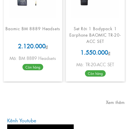
Baomic BM 8889 Headsets
Set Rời 1 Bodypack 1
Earphone BAOMIC TR-20-
ACC SET
2.120.000
₫
1.550.000
₫
Mã: BM 8889 Headsets
Mã: TR-20-ACC SET
Còn hàng
Còn hàng
Xem thêm
Kênh Youtube