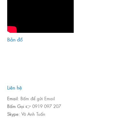
Bản đồ
Liên hệ
Email:
Bấm để gửi Email
Bấm Gọi 👉
0919 097 207
Skype:
Võ Anh Tuấn