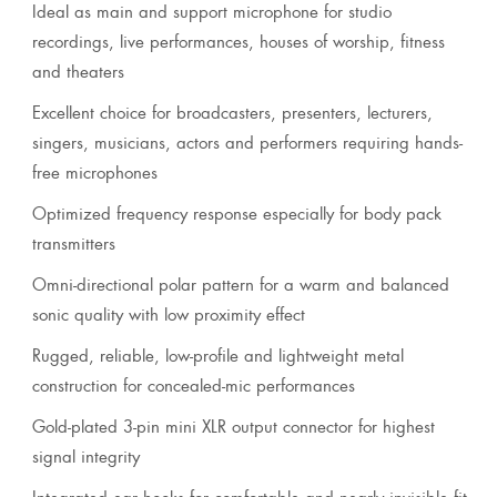
Ideal as main and support microphone for studio
recordings, live performances, houses of worship, fitness
and theaters
Excellent choice for broadcasters, presenters, lecturers,
singers, musicians, actors and performers requiring hands-
free microphones
Optimized frequency response especially for body pack
transmitters
Omni-directional polar pattern for a warm and balanced
sonic quality with low proximity effect
Rugged, reliable, low-profile and lightweight metal
construction for concealed-mic performances
Gold-plated 3-pin mini XLR output connector for highest
signal integrity
Integrated ear hooks for comfortable and nearly invisible fit