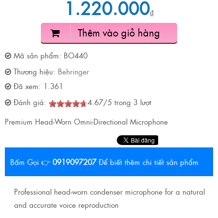
1.220.000
₫
Thêm vào giỏ hàng
Mã sản phẩm:
BO440
Thương hiệu:
Behringer
Đã xem:
1.361
Đánh giá:
4.67
/
5
trong
3
lượt
Premium Head-Worn Omni-Directional Microphone
Bấm Gọi 👉
0919097207
Để biết thêm chi tiết sản phẩm
Professional head-worn condenser microphone for a natural
and accurate voice reproduction