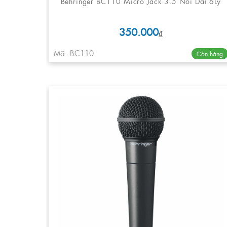
Behringer BC110 Micro Jack 3.5 Nối Dài 6Ly
350.000
₫
Mã: BC110
Còn hàng