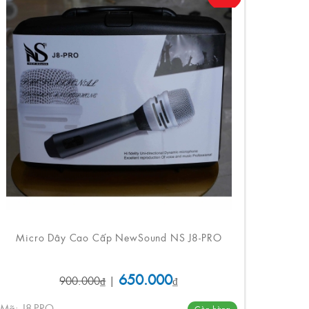
Micro Dây Cao Cấp NewSound NS J8-PRO
650.000
900.000₫
|
₫
Mã: J8-PRO
Còn hàng