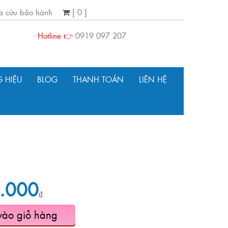
ra cứu bảo hành
[ 0 ]
Hotline 👉
0919 097 207
 HIỆU
BLOG
THANH TOÁN
LIÊN HỆ
.000
₫
vào giỏ hàng