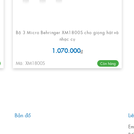
Bộ 3 Micro Behringer XM1800S cho giọng hát và
nhạc cụ
1.070.000
₫
Mã: XM1800S
Còn hàng
Bản đồ
Li
Em