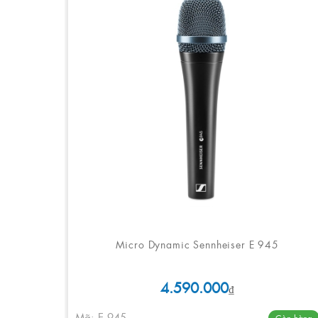
Micro Dynamic Sennheiser E 945
4.590.000
₫
Mã: E 945
Còn hàng