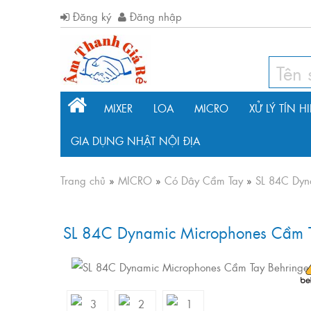
Đăng ký
Đăng nhập
MIXER
LOA
MICRO
XỬ LÝ TÍN H
GIA DỤNG NHẬT NỘI ĐỊA
Trang chủ
»
MICRO
»
Có Dây Cầm Tay
»
SL 84C Dyn
SL 84C Dynamic Microphones Cầm T