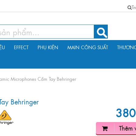
T
IỆU
EFFECT
PHỤ KIỆN
MAIN CÔNG SUẤT
THƯƠNG
amic Microphones Cầm Tay Behringer
ay Behringer
380
Thêm 