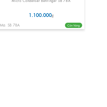
Micro Condenser Behringer SB 78A
1.100.000
₫
Mã: SB 78A
Còn hàng