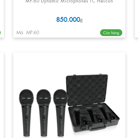
MP-60 Dynamic Microphones TC Helicon
850.000
₫
Mã: MP-60
Còn hàng