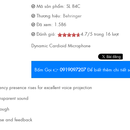
Mã sản phẩm:
SL 84C
Thương hiệu:
Behringer
Đã xem:
1.586
Đánh giá:
4.7
/
5
trong
16
lượt
Dynamic Cardioid Microphone
Bấm Gọi 👉
0919097207
Để biết thêm chi tiết
y presence rises for excellent voice projection
ansparent sound
rough
ise and feedback