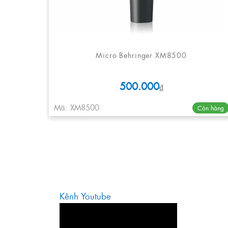
Micro Behringer XM8500
500.000
₫
Mã: XM8500
Còn hàng
Kênh Youtube