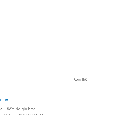
Xem thêm
ên hệ
ail:
Bấm để gửi Email