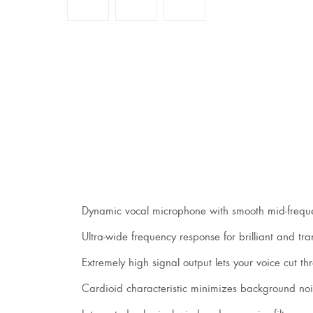
Dynamic vocal microphone with smooth mid-frequenc
Ultra-wide frequency response for brilliant and tr
Extremely high signal output lets your voice cut th
Cardioid characteristic minimizes background no