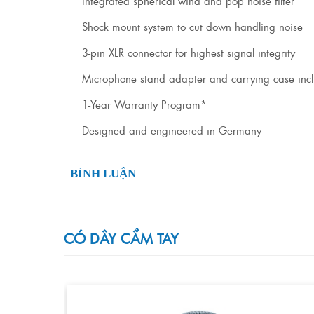
Integrated spherical wind and pop noise filter
Shock mount system to cut down handling noise
3-pin XLR connector for highest signal integrity
Microphone stand adapter and carrying case inc
1-Year Warranty Program*
Designed and engineered in Germany
BÌNH LUẬN
CÓ DÂY CẦM TAY