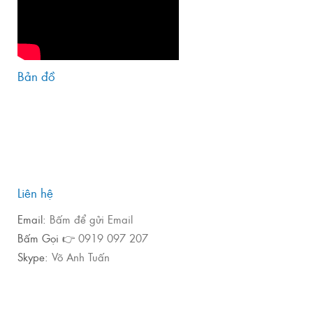
Bản đồ
Liên hệ
Email:
Bấm để gửi Email
Bấm Gọi 👉
0919 097 207
Skype:
Võ Anh Tuấn