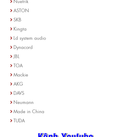
Nuetrik
ASTON
SKB
Kingta
Ld system audio
Dynacord
JBL
TOA
Mackie
AKG
DAVS
Neumann
Made in China
TUDA