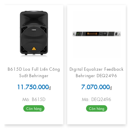
B615D Loa Full Liền Công
Digital Equalizer Feedback
Suất Behringer
Behringer DEQ2496
11.750.000
7.070.000
₫
₫
Mã: B615D
Mã: DEQ2496
Còn hàng
Còn hàng