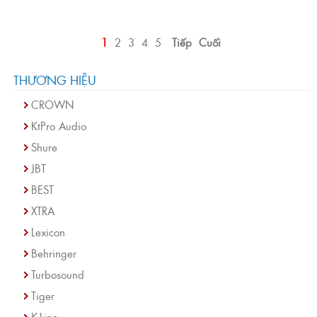
1
2
3
4
5
Tiếp
Cuối
THƯƠNG HIỆU
CROWN
KtPro Audio
Shure
JBT
BEST
XTRA
Lexicon
Behringer
Turbosound
Tiger
K-Line