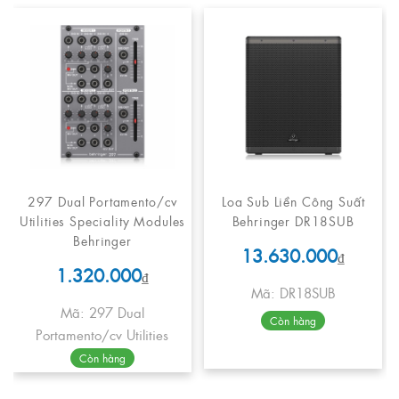
297 Dual Portamento/cv
Loa Sub Liền Công Suất
Utilities Speciality Modules
Behringer DR18SUB
Behringer
13.630.000
₫
1.320.000
₫
Mã: DR18SUB
Mã: 297 Dual
Còn hàng
Portamento/cv Utilities
Còn hàng