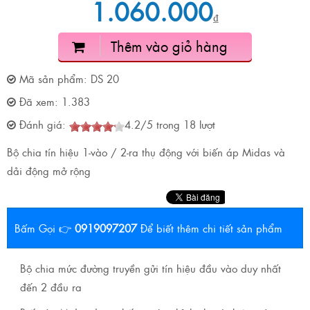
1.060.000
₫
Thêm vào giỏ hàng
Mã sản phẩm:
DS 20
Đã xem:
1.383
Đánh giá:
4.2
/
5
trong
18
lượt
Bộ chia tín hiệu 1-vào / 2-ra thụ động với biến áp Midas và
dải động mở rộng
Bấm Gọi 👉
0919097207
Để biết thêm chi tiết sản phẩm
Bộ chia mức đường truyền gửi tín hiệu đầu vào duy nhất
đến 2 đầu ra