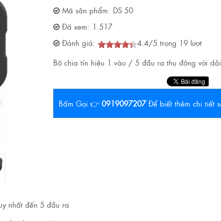
Mã sản phẩm:
DS 50
Đã xem:
1.517
Đánh giá:
4.4
/
5
trong
19
lượt
Bộ chia tín hiệu 1 vào / 5 đầu ra thụ động với d
Bấm Gọi 👉
0919097207
Để biết thêm chi tiết
uy nhất đến 5 đầu ra