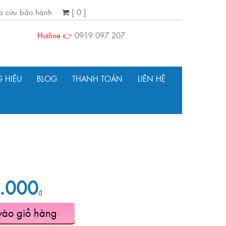
ra cứu bảo hành
[ 0 ]
Hotline 👉
0919 097 207
 HIỆU
BLOG
THANH TOÁN
LIÊN HỆ
.000
₫
vào giỏ hàng