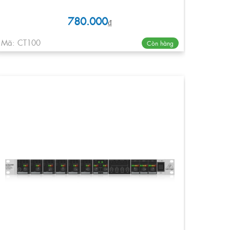
780.000
₫
Mã: CT100
Còn hàng