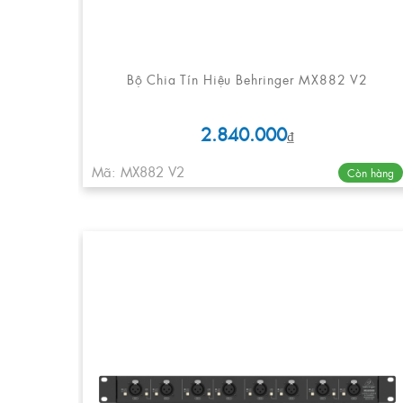
Bộ Chia Tín Hiệu Behringer MX882 V2
2.840.000
₫
Mã: MX882 V2
Còn hàng