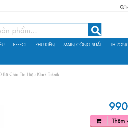
T
IỆU
EFFECT
PHỤ KIỆN
MAIN CÔNG SUẤT
THƯƠNG
 Bộ Chia Tín Hiệu Klark Teknik
990
Thêm 