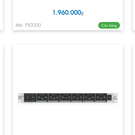
1.960.000
₫
Mã: PX3000
Còn hàng