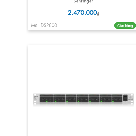
Behringer
2.470.000
₫
Mã: DS2800
Còn hàng