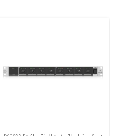
DS2800 Bộ Chia Tín Hiệu Âm Thanh 2 in 8 out