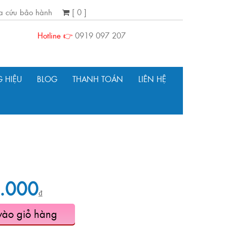
ra cứu bảo hành
[ 0 ]
Hotline 👉
0919 097 207
 HIỆU
BLOG
THANH TOÁN
LIÊN HỆ
.000
₫
vào giỏ hàng