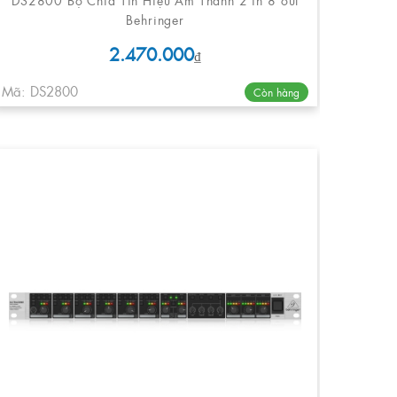
Behringer
2.470.000
₫
Mã: DS2800
Còn hàng