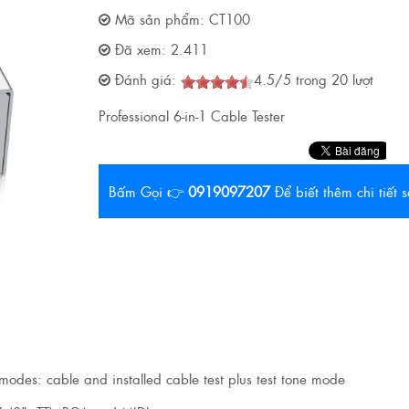
Mã sản phẩm:
CT100
Đã xem:
2.411
Đánh giá:
4.5
/
5
trong
20
lượt
Professional 6-in-1 Cable Tester
Bấm Gọi 👉
0919097207
Để biết thêm chi tiết
 modes: cable and installed cable test plus test tone mode