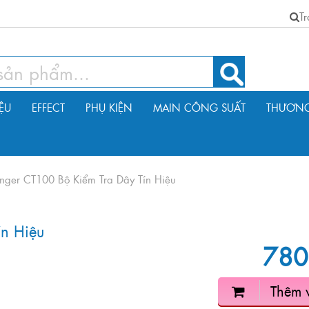
T
IỆU
EFFECT
PHỤ KIỆN
MAIN CÔNG SUẤT
THƯƠNG
inger CT100 Bộ Kiểm Tra Dây Tín Hiệu
ín Hiệu
780
Thêm 