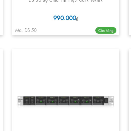
990.000
₫
Mã: DS 50
Còn hàng