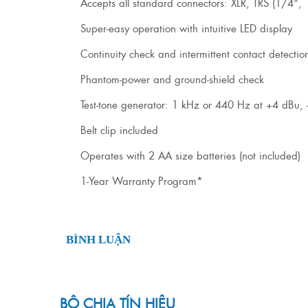
Accepts all standard connectors: XLR, TRS (1/4",
Super-easy operation with intuitive LED display
Continuity check and intermittent contact detectio
Phantom-power and ground-shield check
Test-tone generator: 1 kHz or 440 Hz at +4 dBu,
Belt clip included
Operates with 2 AA size batteries (not included)
1-Year Warranty Program*
BÌNH LUẬN
BỘ CHIA TÍN HIỆU