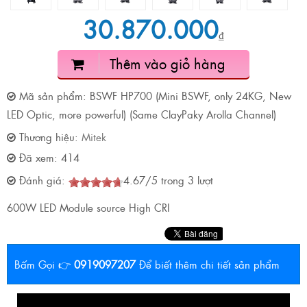
30.870.000
₫
Thêm vào giỏ hàng
Mã sản phẩm:
BSWF HP700 (Mini BSWF, only 24KG, New
LED Optic, more powerful) (Same ClayPaky Arolla Channel)
Thương hiệu:
Mitek
Đã xem:
414
Đánh giá:
4.67
/
5
trong
3
lượt
600W LED Module source High CRI
Bấm Gọi 👉
0919097207
Để biết thêm chi tiết sản phẩm