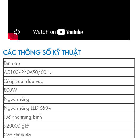
CÁC THÔNG SỐ KỸ THUẬT
Điện áp
AC100~240V50/60Hz
Công suất đầu vào
800W
Nguồn sáng
Nguồn sáng LED 650w
Tuổi thọ trung bình
>20000 giờ
Góc chùm tia