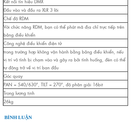
Kết nối tín hiệu DMX
Đầu vào và đầu ra XLR 3 lõi
Chế độ RDM
Với chức năng RDM, bạn có thể phát mã địa chỉ trực tiếp trên
bảng điều khiển
Công nghệ điều khiển điện tử
trong trường hợp không vận hành bằng bảng điều khiển, nếu
vị trí vô tình bị chạm vào và gây ra bởi tình huống, đèn có thể
tự động trở về vị trí ban đầu
Góc quay
PAN = 540/630°, TILT = 270°, độ phân giải 16bit
Trọng lượng tịnh
26kg
BÌNH LUẬN