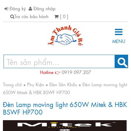
Đăng ký
Đăng nhập
Tra cứu bảo hành
[ 0 ]
MENU
Hotline 👉
0919 097 207
Trang chủ
»
Phụ Kiện
»
Đèn Sân Khấu
»
Đèn Lamp moving light
650W Mitek & HBK BSWF HP700
Đèn Lamp moving light 650W Mitek & HBK
BSWF HP700