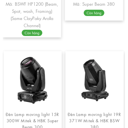
Mã: BSWF HP1200 (Beam,
Mã: Super Beam 380
Spot, wash, Framing)
Còn hàng
(Same ClayPaky Arolla
Channel)
Còn hàng
Đèn Lamp moving light 15R
Đèn Lamp moving light 19R
300W Mitek & HBK Super
371W Mitek & HBK BSW
Beam 300
380