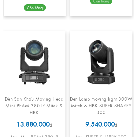
Còn hàng
Còn hàng
Đèn Sân Khấu Moving Head
Đèn Lamp moving light 300W
Mini BEAM 380 IP Mitek &
Mitek & HBK SUPER SHARPY
HBK
300
13.880.000
9.540.000
₫
₫
Mã: Mini BEAM 380 IP
Mã: SUPER SHARPY 300