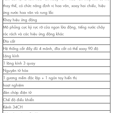
thay thế, có chức năng định vị hoa văn, xoay hai chiều, hiệu
ứng nước hoa văn và rung lắc
Khay hiệu ứng động
Mô phỏng cực kỳ rực rỡ của ngọn lửa động, tiếng nước chảy
róc rách và các hiệu ứng động khác
Đĩa cắt
Hệ thống cắt đầy đủ 4 mảnh, đĩa cắt có thể xoay 90 độ
Lăng kính
1 lăng kính 3 quay
Nguyên tử hóa
1 gương mềm độc lập + 1 ngón tay hiển thị
hoạt nghiệm
đèn chớp điện tử
Chế độ điều khiển
Kênh 34CH