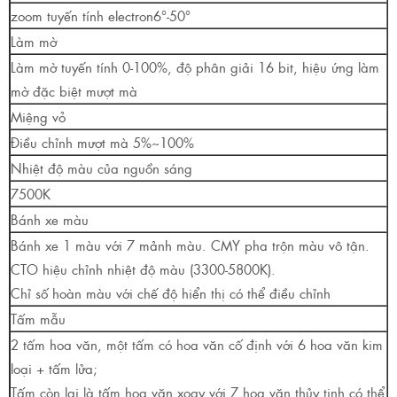
zoom tuyến tính electron6°-50°
Làm mờ
Làm mờ tuyến tính 0-100%, độ phân giải 16 bit, hiệu ứng làm
mờ đặc biệt mượt mà
Miệng vỏ
Điều chỉnh mượt mà 5%~100%
Nhiệt độ màu của nguồn sáng
7500K
Bánh xe màu
Bánh xe 1 màu với 7 mảnh màu. CMY pha trộn màu vô tận.
CTO hiệu chỉnh nhiệt độ màu (3300-5800K).
Chỉ số hoàn màu với chế độ hiển thị có thể điều chỉnh
Tấm mẫu
2 tấm hoa văn, một tấm có hoa văn cố định với 6 hoa văn kim
loại + tấm lửa;
Tấm còn lại là tấm hoa văn xoay với 7 hoa văn thủy tinh có thể