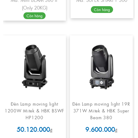
(Only 20KG)
Còn hàng
Còn hàng
Đèn Lamp moving light
Đèn Lamp moving light 19R
1200W Mitek & HBK BSWF
371W Mitek & HBK Super
HP1200
Beam 380
50.120.000
9.600.000
₫
₫