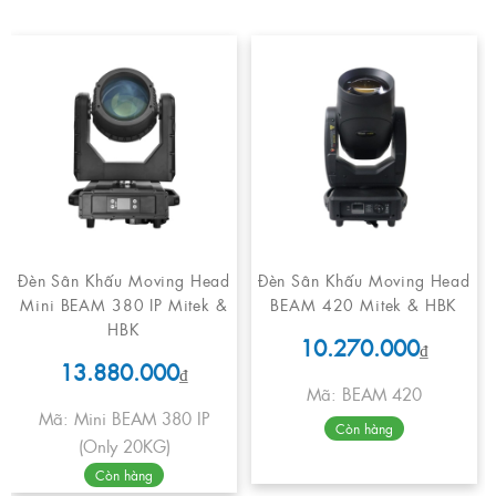
Đèn Sân Khấu Moving Head
Đèn Sân Khấu Moving Head
Mini BEAM 380 IP Mitek &
BEAM 420 Mitek & HBK
HBK
10.270.000
₫
13.880.000
₫
Mã: BEAM 420
Mã: Mini BEAM 380 IP
Còn hàng
(Only 20KG)
Còn hàng