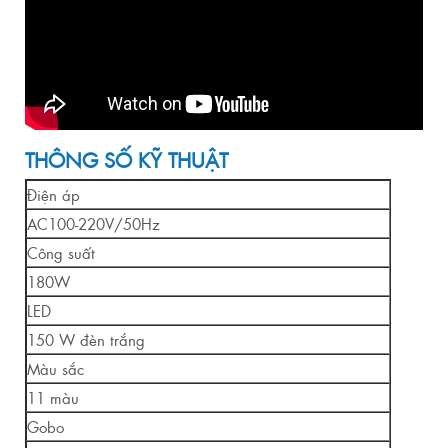
THÔNG SỐ KỸ THUẬT
Điện áp
AC100-220V/50Hz
Công suất
180W
LED
150 W đèn trắng
Màu sắc
11 màu
Gobo