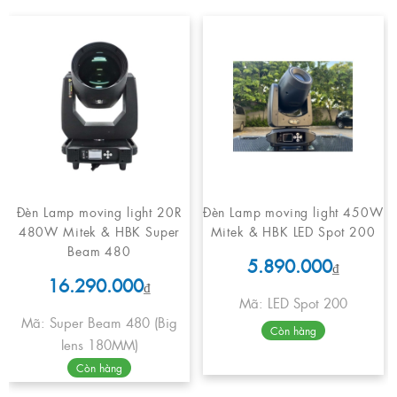
Đèn Lamp moving light 20R
Đèn Lamp moving light 450W
480W Mitek & HBK Super
Mitek & HBK LED Spot 200
Beam 480
5.890.000
₫
16.290.000
₫
Mã: LED Spot 200
Mã: Super Beam 480 (Big
Còn hàng
lens 180MM)
Còn hàng