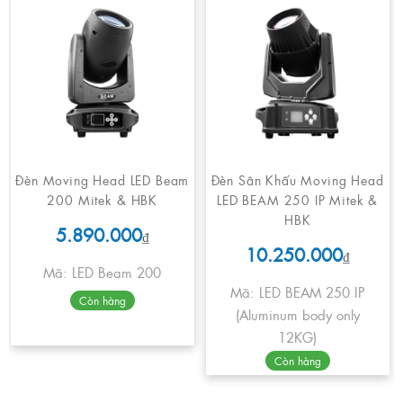
Đèn Moving Head LED Beam
Đèn Sân Khấu Moving Head
200 Mitek & HBK
LED BEAM 250 IP Mitek &
HBK
5.890.000
₫
10.250.000
₫
Mã: LED Beam 200
Mã: LED BEAM 250 IP
Còn hàng
(Aluminum body only
12KG)
Còn hàng