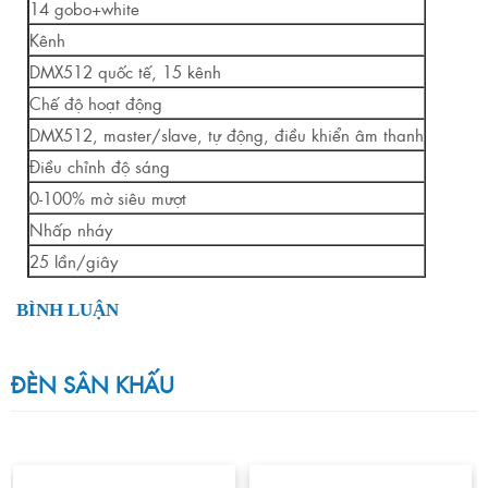
14 gobo+white
Kênh
DMX512 quốc tế, 15 kênh
Chế độ hoạt động
DMX512, master/slave, tự động, điều khiển âm thanh
Điều chỉnh độ sáng
0-100% mờ siêu mượt
Nhấp nháy
25 lần/giây
BÌNH LUẬN
ĐÈN SÂN KHẤU