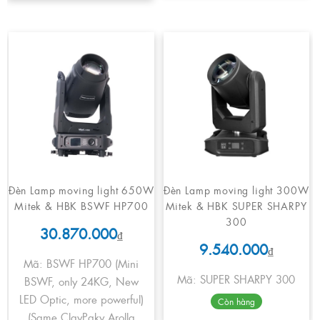
Đèn Lamp moving light 650W
Đèn Lamp moving light 300W
Mitek & HBK BSWF HP700
Mitek & HBK SUPER SHARPY
300
30.870.000
₫
9.540.000
₫
Mã: BSWF HP700 (Mini
Mã: SUPER SHARPY 300
BSWF, only 24KG, New
LED Optic, more powerful)
Còn hàng
(Same ClayPaky Arolla