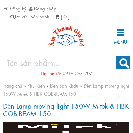
Đăng ký
Đăng nhập
Tra cứu bảo hành
[ 0 ]
MENU
Hotline 👉
0919 097 207
Trang chủ
»
Phụ Kiện
»
Đèn Sân Khấu
»
Đèn Lamp moving light
150W Mitek & HBK COB-BEAM 150
Đèn Lamp moving light 150W Mitek & HBK
COB-BEAM 150