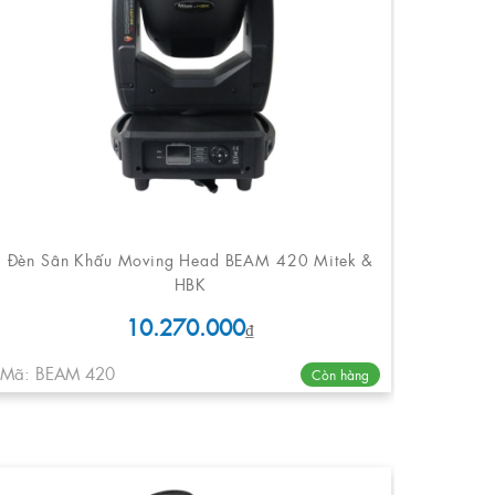
Đèn Sân Khấu Moving Head BEAM 420 Mitek &
HBK
10.270.000
₫
Mã: BEAM 420
Còn hàng