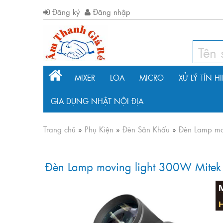
Đăng ký
Đăng nhập
MIXER
LOA
MICRO
XỬ LÝ TÍN H
GIA DỤNG NHẬT NỘI ĐỊA
Trang chủ
»
Phụ Kiện
»
Đèn Sân Khấu
»
Đèn Lamp mo
Đèn Lamp moving light 300W Mite