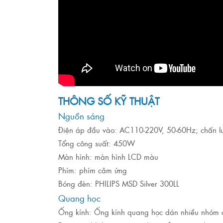
THÔNG SỐ KỸ THUẬT
Nguồn sáng
Điện áp đầu vào: AC110-220V, 50-60Hz; chấn l
Tổng công suất: 450W
Màn hình: màn hình LCD màu
Phím: phím cảm ứng
Bóng đèn: PHILIPS MSD Silver 300LL
Quang học
Ống kính: Ống kính quang học dán nhiều nhóm có