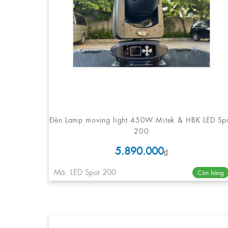
Đèn Lamp moving light 450W Mitek & HBK LED Sp
200
5.890.000
₫
Mã: LED Spot 200
Còn hàng