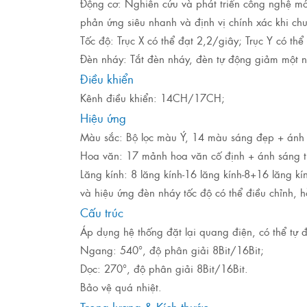
Động cơ: Nghiên cứu và phát triển công nghệ m
phản ứng siêu nhanh và định vị chính xác khi c
Tốc độ: Trục X có thể đạt 2,2/giây; Trục Y có th
Đèn nháy: Tắt đèn nháy, đèn tự động giảm một nử
Điều khiển
Kênh điều khiển: 14CH/17CH;
Hiệu ứng
Màu sắc: Bộ lọc màu Ý, 14 màu sáng đẹp + ánh 
Hoa văn: 17 mảnh hoa văn cố định + ánh sáng t
Lăng kính: 8 lăng kính-16 lăng kính-8+16 lăng 
và hiệu ứng đèn nháy tốc độ có thể điều chỉnh, 
Cấu trúc
Áp dụng hệ thống đặt lại quang điện, có thể tự độ
Ngang: 540°, độ phân giải 8Bit/16Bit;
Dọc: 270°, độ phân giải 8Bit/16Bit.
Bảo vệ quá nhiệt.
Trọng lượng & Kích thước