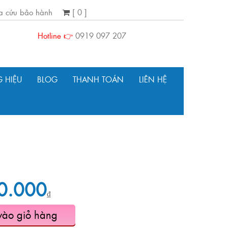
ra cứu bảo hành
[ 0 ]
Hotline 👉
0919 097 207
 HIỆU
BLOG
THANH TOÁN
LIÊN HỆ
0.000
₫
vào giỏ hàng