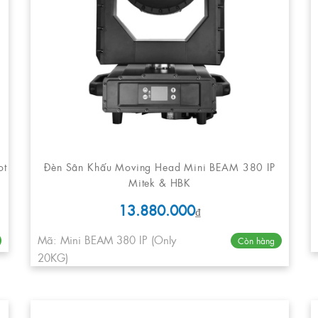
ot
Đèn Sân Khấu Moving Head Mini BEAM 380 IP
Mitek & HBK
13.880.000
₫
Mã: Mini BEAM 380 IP (Only
Còn hàng
20KG)