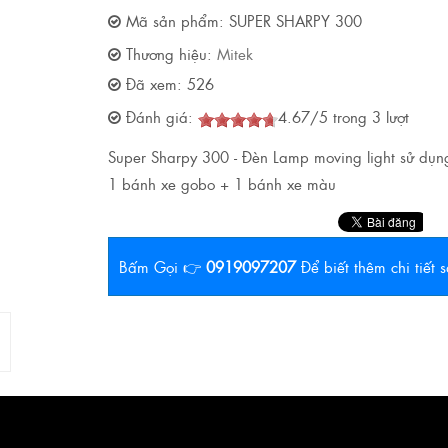
Mã sản phẩm:
SUPER SHARPY 300
Thương hiệu:
Mitek
Đã xem:
526
Đánh giá:
4.67
/
5
trong
3
lượt
Super Sharpy 300 - Đèn Lamp moving light sử dụ
1 bánh xe gobo + 1 bánh xe màu
Bấm Gọi 👉
0919097207
Để biết thêm chi tiết