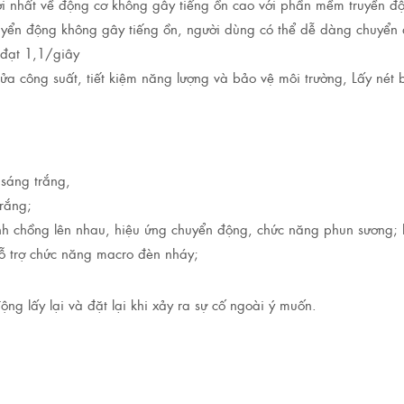
ới nhất về động cơ không gây tiếng ồn cao với phần mềm truyền đ
huyển động không gây tiếng ồn, người dùng có thể dễ dàng chuyển 
ể đạt 1,1/giây
a công suất, tiết kiệm năng lượng và bảo vệ môi trường, Lấy nét 
sáng trắng,
rắng;
kính chồng lên nhau, hiệu ứng chuyển động, chức năng phun sương
hỗ trợ chức năng macro đèn nháy;
ng lấy lại và đặt lại khi xảy ra sự cố ngoài ý muốn.