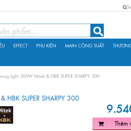
T
IỆU
EFFECT
PHỤ KIỆN
MAIN CÔNG SUẤT
THƯƠNG
ving light 300W Mitek & HBK SUPER SHARPY 300
k & HBK SUPER SHARPY 300
9.54
Thêm 