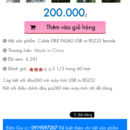
200.000
₫
Thêm vào giỏ hàng
Mã sản phẩm:
Cable DBX PA260 USB to RS232 female
Thương hiệu:
Made in China
Đã xem:
6.241
Đánh giá:
3.1
/
5
trong
60
lượt
Cáp kết nối dbx260 với máy tính USB to RS232
Kết nối điều chỉnh dbx pa260 trên máy tính rất dễ dàng
Bấm Gọi 👉
0919097207
Để biết thêm chi tiết sản phẩm