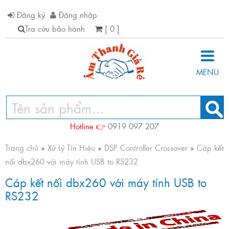
Đăng ký
Đăng nhập
Tra cứu bảo hành
[ 0 ]
MENU
Hotline 👉
0919 097 207
Trang chủ
»
Xử Lý Tín Hiệu
»
DSP Controller Crossover
»
Cáp kết
nối dbx260 với máy tính USB to RS232
Cáp kết nối dbx260 với máy tính USB to
RS232