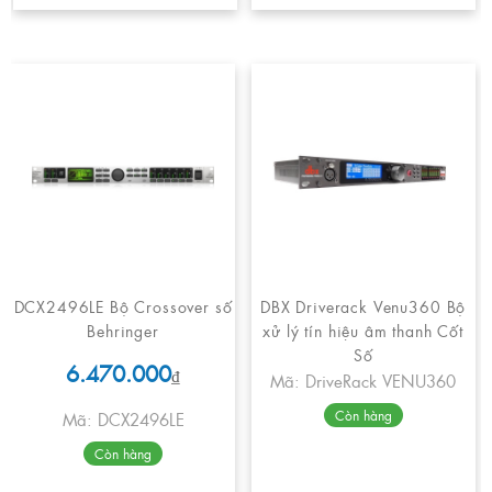
DCX2496LE Bộ Crossover số
DBX Driverack Venu360 Bộ
Behringer
xử lý tín hiệu âm thanh Cốt
Số
6.470.000
₫
Mã: DriveRack VENU360
Còn hàng
Mã: DCX2496LE
Còn hàng