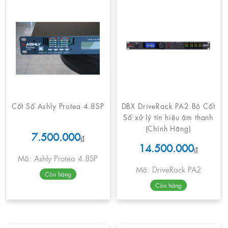
Cốt Số Ashly Protea 4.8SP
DBX DriveRack PA2 Bộ Cốt
Số xử lý tín hiệu âm thanh
(Chính Hãng)
7.500.000
₫
14.500.000
₫
Mã: Ashly Protea 4.8SP
Mã: DriveRack PA2
Còn hàng
Còn hàng