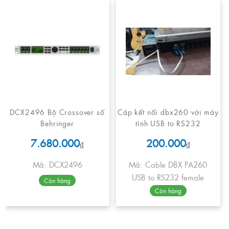
DCX2496 Bộ Crossover số
Cáp kết nối dbx260 với máy
Behringer
tính USB to RS232
7.680.000
200.000
₫
₫
Mã: DCX2496
Mã: Cable DBX PA260
USB to RS232 female
Còn hàng
Còn hàng