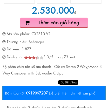
2.530.000
₫
Thêm vào giỏ hàng
Mã sản phẩm:
CX2310 V2
Thương hiệu:
Behringer
Đã xem:
3.877
Đánh giá:
3.3
/
5
trong
73
lượt
Bộ phân chia tần số âm thanh - Cốt cơ Stereo 2-Way/Mono 3-
Way Crossover with Subwoofer Output
Bấm Gọi 👉
0919097207
Để biết thêm chi tiết sản phẩm
Bộ phân tần 3 chiều / đơn âm 2 chiều âm thanh nổi