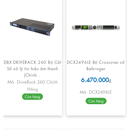
DBX DRIVERACK 260 Bộ Cốt
DCX2496LE Bộ Crossover số
Số xử lý tín hiệu âm thanh
Behringer
(Chính...
6.470.000
₫
Mã: DriveRack 260 Chính
Hãng
Mã: DCX2496LE
Còn hàng
Còn hàng