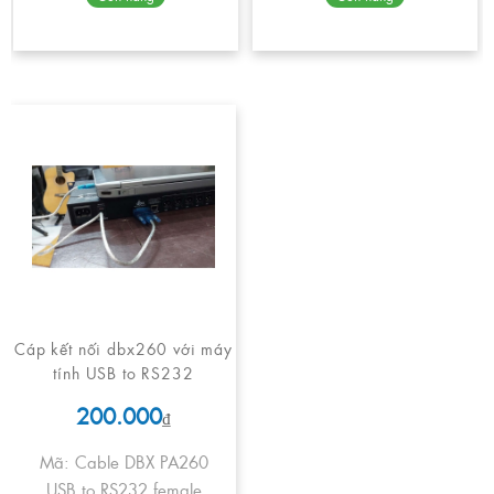
Cáp kết nối dbx260 với máy
tính USB to RS232
200.000
₫
Mã: Cable DBX PA260
USB to RS232 female