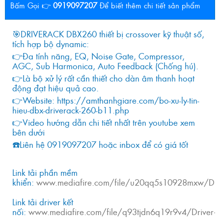
Bấm Gọi 👉
0919097207
Để biết thêm chi tiết sản phẩm
🎯DRIVERACK DBX260 thiết bị crossover kỹ thuật số,
tích hợp bộ dynamic:
👉Đa tính năng, EQ, Noise Gate, Compressor,
AGC, Sub Harmonica, Auto Feedback (Chống hú).
👉Là bộ xử lý rất cần thiết cho dàn âm thanh hoạt
động đạt hiệu quả cao.
👉Website: https://amthanhgiare.com/bo-xu-ly-tin-
hieu-dbx-driverack-260-b11.php
👉Video hướng dẫn chi tiết nhất trên youtube xem
bên dưới
☎️Liên hệ 0919097207 hoặc inbox để có giá tốt
Link tải phần mềm
khiển:
www.mediafire.com/file/u20qq5s10928mxw/Dri
Link tải driver kết
nối:
www.mediafire.com/file/q93tjdn6q19r9v4/Driver