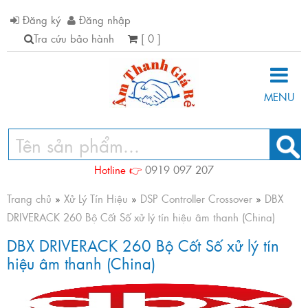
Đăng ký
Đăng nhập
Tra cứu bảo hành
[ 0 ]
MENU
Hotline 👉
0919 097 207
Trang chủ
»
Xử Lý Tín Hiệu
»
DSP Controller Crossover
»
DBX
DRIVERACK 260 Bộ Cốt Số xử lý tín hiệu âm thanh (China)
DBX DRIVERACK 260 Bộ Cốt Số xử lý tín
hiệu âm thanh (China)