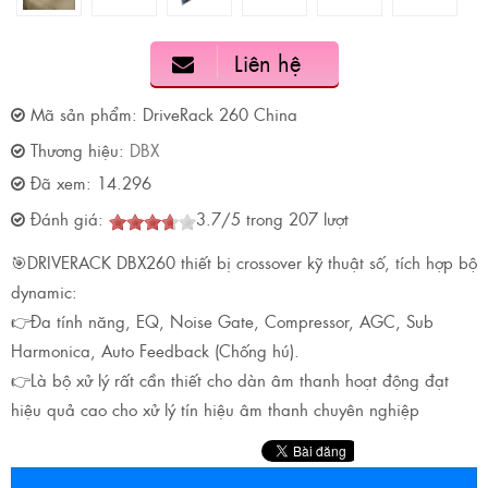
Liên hệ
Mã sản phẩm:
DriveRack 260 China
Thương hiệu:
DBX
Đã xem:
14.296
Đánh giá:
3.7
/
5
trong
207
lượt
🎯DRIVERACK DBX260 thiết bị crossover kỹ thuật số, tích hợp bộ
dynamic:
👉Đa tính năng, EQ, Noise Gate, Compressor, AGC, Sub
Harmonica, Auto Feedback (Chống hú).
👉Là bộ xử lý rất cần thiết cho dàn âm thanh hoạt động đạt
hiệu quả cao cho xử lý tín hiệu âm thanh chuyên nghiệp