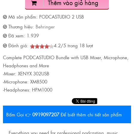
Thêm vào giỏ hàng
Mã sản phẩm:
PODCASTUDIO 2 USB
Thương hiệu:
Behringer
Đã xem:
1.939
Đánh giá:
4.2
/
5
trong
18
lượt
Complete PODCASTUDIO Bundle with USB Mixer, Microphone,
Headphones and More
-Mixer: XENYX 302USB
-Microphone: XM8500
-Headphones: HPM1000
Bấm Gọi 👉
0919097207
Để biết thêm chi tiết sản phẩm
Everything you need for professional podcasting, music