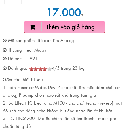
17.000
₫
Thêm vào giỏ hàng
Mã sản phẩm:
Bộ dàn Pre Analog
Thương hiệu:
Midas
Đã xem:
1.991
Đánh giá:
4
/
5
trong
23
lượt
Gồm các thiết bị sau:
1. Bàn mixer cơ Midas DM12 cho chất âm mộc đậm chất cơ -
analog, Preamp cho micro rất khá trong tầm giá
2. Bộ Effecft TC Electronic M100 - cho chất (echo - reverb) mật
độ khá cho tiếng echo không bị tiếng nhạc lấn át khi hát
3. EQ FBQ6200HD điều chỉnh tần số âm thanh - mạch pre
chuẩn từng dB