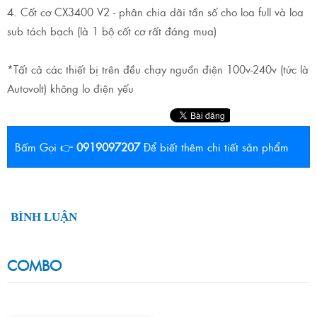
4. Cốt cơ CX3400 V2 - phân chia dãi tần số cho loa full và loa
sub tách bạch (là 1 bộ cốt cơ rất đáng mua)
*Tất cả các thiết bị trên đều chạy nguồn điện 100v-240v (tức là
Autovolt) không lo điện yếu
Bấm Gọi 👉
0919097207
Để biết thêm chi tiết sản phẩm
BÌNH LUẬN
COMBO