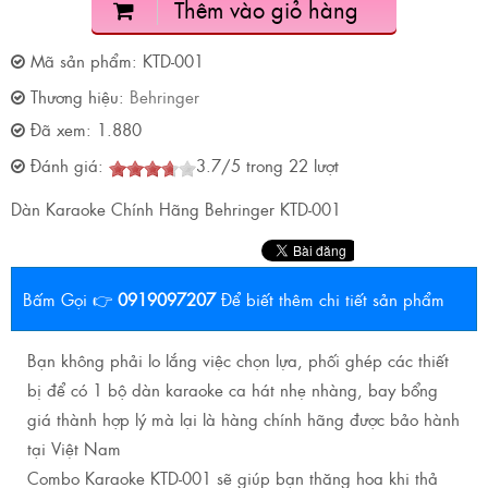
Thêm vào giỏ hàng
Mã sản phẩm:
KTD-001
Thương hiệu:
Behringer
Đã xem:
1.880
Đánh giá:
3.7
/
5
trong
22
lượt
Dàn Karaoke Chính Hãng Behringer KTD-001
Bấm Gọi 👉
0919097207
Để biết thêm chi tiết sản phẩm
Bạn không phải lo lắng việc chọn lựa, phối ghép các thiết
bị để có 1 bộ dàn karaoke ca hát nhẹ nhàng, bay bổng
giá thành hợp lý mà lại là hàng chính hãng được bảo hành
tại Việt Nam
Combo Karaoke KTD-001 sẽ giúp bạn thăng hoa khi thả