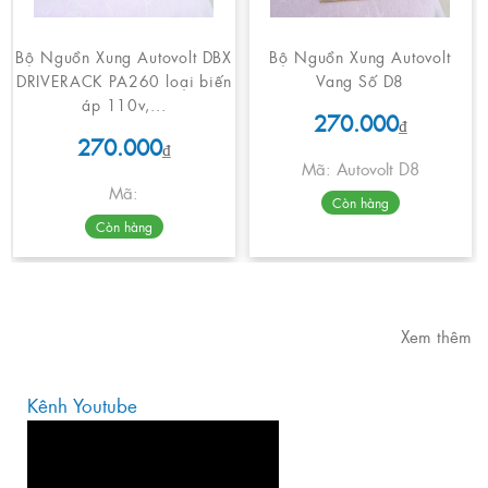
Bộ Nguồn Xung Autovolt DBX
Bộ Nguồn Xung Autovolt
DRIVERACK PA260 loại biến
Vang Số D8
áp 110v,...
270.000
₫
270.000
₫
Mã: Autovolt D8
Mã:
Còn hàng
Còn hàng
Xem thêm
Kênh Youtube