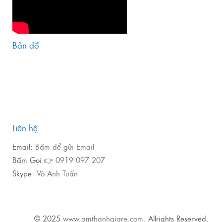
Bản đồ
Liên hệ
Email:
Bấm để gửi Email
Bấm Gọi 👉
0919 097 207
Skype:
Võ Anh Tuấn
© 2025
www.amthanhgiare.com
. Allrights Reserved.