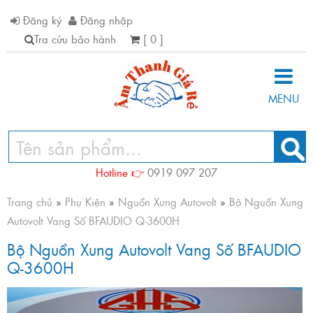
Đăng ký
Đăng nhập
Tra cứu bảo hành
[ 0 ]
MENU
Hotline 👉
0919 097 207
Trang chủ
»
Phụ Kiện
»
Nguồn Xung Autovolt
»
Bộ Nguồn Xung
Autovolt Vang Số BFAUDIO Q-3600H
Bộ Nguồn Xung Autovolt Vang Số BFAUDIO
Q-3600H