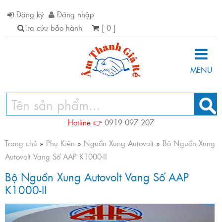
Đăng ký
Đăng nhập
Tra cứu bảo hành
[ 0 ]
MENU
Hotline 👉
0919 097 207
Trang chủ
»
Phụ Kiện
»
Nguồn Xung Autovolt
»
Bộ Nguồn Xung
Autovolt Vang Số AAP K1000-II
Bộ Nguồn Xung Autovolt Vang Số AAP
K1000-II