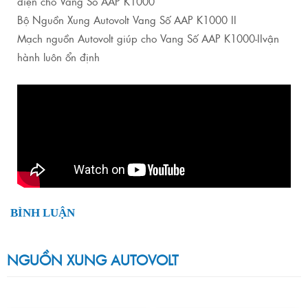
điện cho Vang Số AAP K1000
Bộ Nguồn Xung Autovolt Vang Số AAP K1000 II
Mạch nguồn Autovolt giúp cho Vang Số AAP K1000-IIvận
hành luôn ổn định
BÌNH LUẬN
NGUỒN XUNG AUTOVOLT