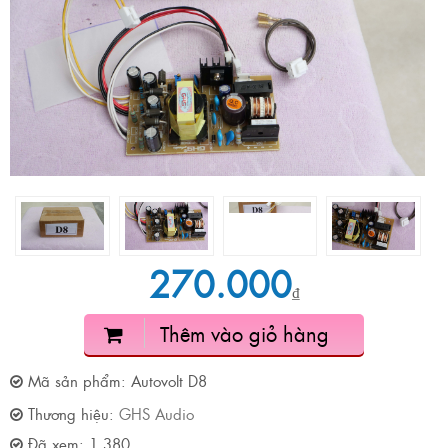
270.000
₫
Thêm vào giỏ hàng
Mã sản phẩm:
Autovolt D8
Thương hiệu:
GHS Audio
Đã xem:
1.380