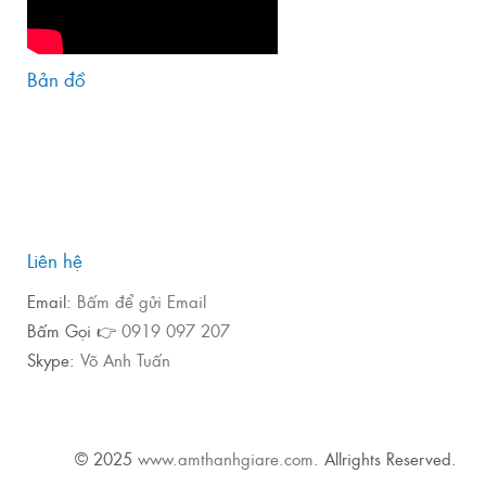
Bản đồ
Liên hệ
Email:
Bấm để gửi Email
Bấm Gọi 👉
0919 097 207
Skype:
Võ Anh Tuấn
© 2025
www.amthanhgiare.com
. Allrights Reserved.