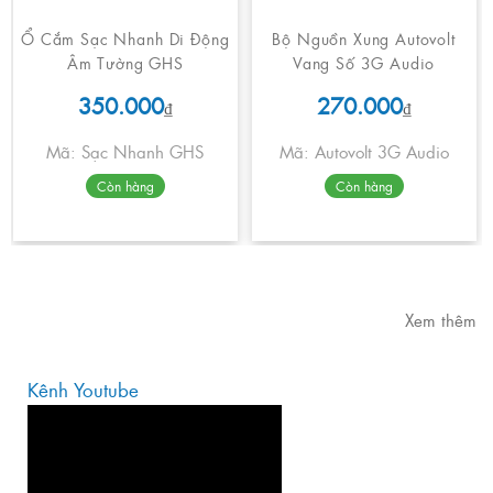
Ổ Cắm Sạc Nhanh Di Động
Bộ Nguồn Xung Autovolt
Âm Tường GHS
Vang Số 3G Audio
350.000
270.000
₫
₫
Mã: Sạc Nhanh GHS
Mã: Autovolt 3G Audio
Còn hàng
Còn hàng
Xem thêm
Kênh Youtube