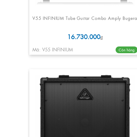
V55 INFINIUM Tube Guitar Combo Amply Buger
16.730.000
₫
Mã: V55 INFINIUM
Còn hàng