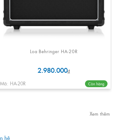
Loa Behringer HA-20R
2.980.000
₫
Mã: HA-20R
Còn hàng
Xem thêm
ên hệ