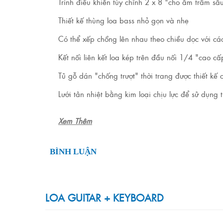
Trình điều khiển tùy chỉnh 2 x 8 "cho âm trầm sâ
Thiết kế thùng loa bass nhỏ gọn và nhẹ
Có thể xếp chồng lên nhau theo chiều dọc với c
Kết nối liên kết loa kép trên đầu nối 1/4 "cao c
Tủ gỗ dán "chống trượt" thời trang được thiết kế
Lưới tản nhiệt bằng kim loại chịu lực để sử dụng
Xem Thêm
BÌNH LUẬN
LOA GUITAR + KEYBOARD