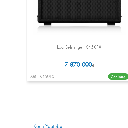
Loa Behringer K450FX
7.870.000
₫
Mã: K450FX
Còn hàng
Kênh Youtube