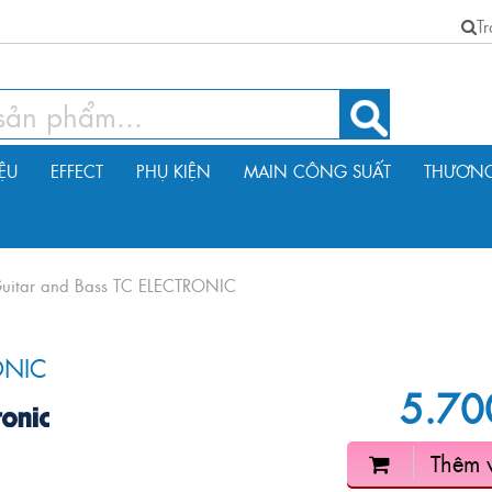
T
IỆU
EFFECT
PHỤ KIỆN
MAIN CÔNG SUẤT
THƯƠNG
uitar and Bass TC ELECTRONIC
ONIC
5.70
Thêm 