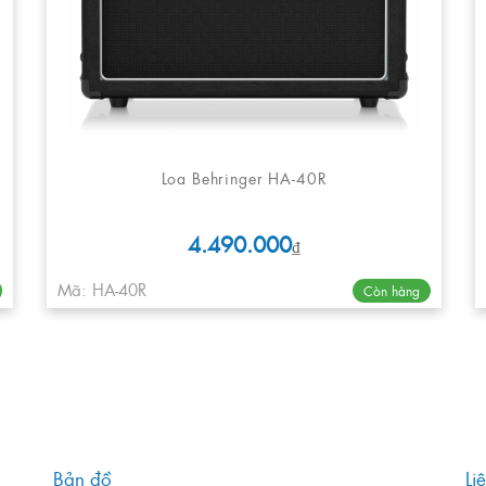
Loa Behringer HA-40R
4.490.000
₫
Mã: HA-40R
Còn hàng
Bản đồ
Li