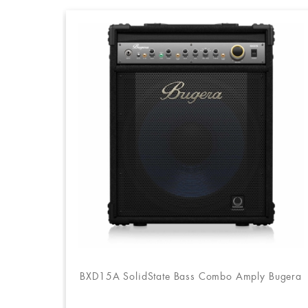
BXD15A SolidState Bass Combo Amply Bugera