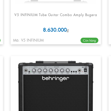
a
V5 INFINIUM Tube Guitar Combo Amply Bugera
8.630.000
₫
Mã: V5 INFINIUM
Còn hàng