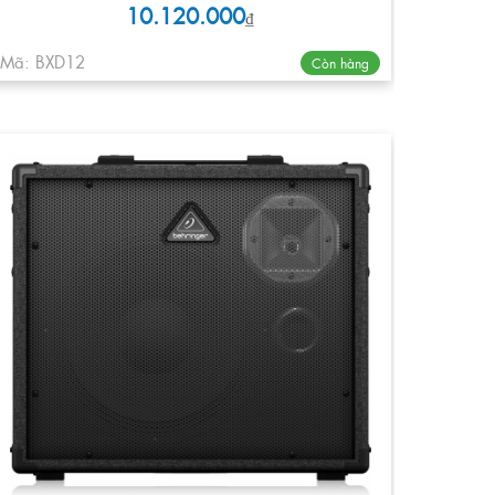
10.120.000
₫
Mã: BXD12
Còn hàng