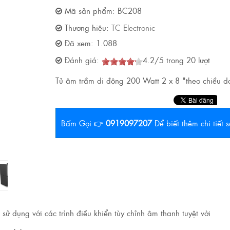
Mã sản phẩm:
BC208
Thương hiệu:
TC Electronic
Đã xem:
1.088
Đánh giá:
4.2
/
5
trong
20
lượt
Tủ âm trầm di động 200 Watt 2 x 8 "theo chiều dọ
Bấm Gọi 👉
0919097207
Để biết thêm chi tiết
ử dụng với các trình điều khiển tùy chỉnh âm thanh tuyệt vời