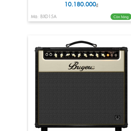
10.180.000
₫
Mã: BXD15A
Còn hàng