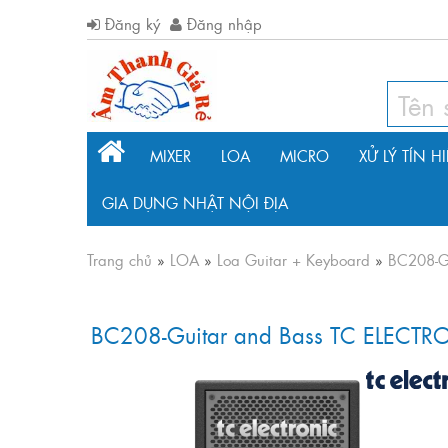
Đăng ký
Đăng nhập
MIXER
LOA
MICRO
XỬ LÝ TÍN H
GIA DỤNG NHẬT NỘI ĐỊA
Trang chủ
»
LOA
»
Loa Guitar + Keyboard
»
BC208-G
BC208-Guitar and Bass TC ELECTR