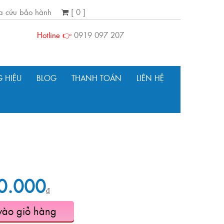
ra cứu bảo hành
[ 0 ]
Hotline 👉
0919 097 207
 HIỆU
BLOG
THANH TOÁN
LIÊN HỆ
0.000
₫
vào giỏ hàng