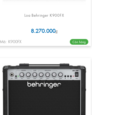
Loa Behringer K900FX
8.270.000
₫
Mã: K900FX
Còn hàng