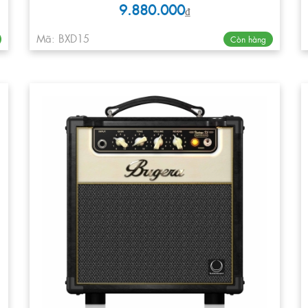
9.880.000
₫
Mã: BXD15
Còn hàng