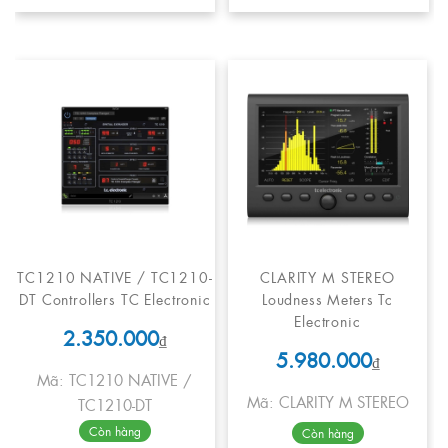
TC1210 NATIVE / TC1210-
CLARITY M STEREO
DT Controllers TC Electronic
Loudness Meters Tc
Electronic
2.350.000
₫
5.980.000
₫
Mã: TC1210 NATIVE /
Mã: CLARITY M STEREO
TC1210-DT
Còn hàng
Còn hàng