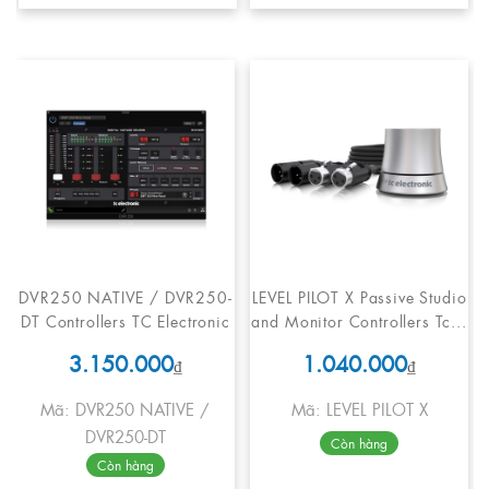
DVR250 NATIVE / DVR250-
LEVEL PILOT X Passive Studio
DT Controllers TC Electronic
and Monitor Controllers Tc...
3.150.000
1.040.000
₫
₫
Mã: DVR250 NATIVE /
Mã: LEVEL PILOT X
DVR250-DT
Còn hàng
Còn hàng