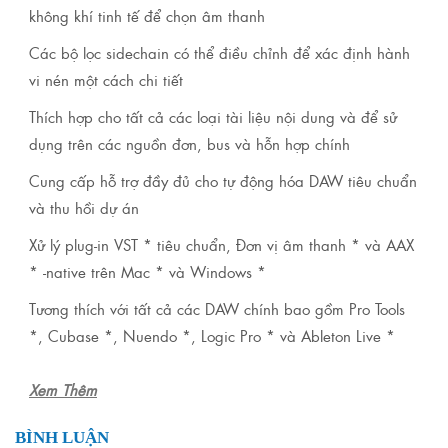
không khí tinh tế để chọn âm thanh
Các bộ lọc sidechain có thể điều chỉnh để xác định hành
vi nén một cách chi tiết
Thích hợp cho tất cả các loại tài liệu nội dung và để sử
dụng trên các nguồn đơn, bus và hỗn hợp chính
Cung cấp hỗ trợ đầy đủ cho tự động hóa DAW tiêu chuẩn
và thu hồi dự án
Xử lý plug-in VST * tiêu chuẩn, Đơn vị âm thanh * và AAX
* -native trên Mac * và Windows *
Tương thích với tất cả các DAW chính bao gồm Pro Tools
*, Cubase *, Nuendo *, Logic Pro * và Ableton Live *
Xem Thêm
BÌNH LUẬN