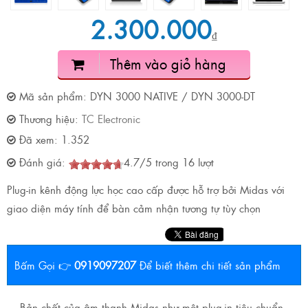
2.300.000
₫
Thêm vào giỏ hàng
Mã sản phẩm:
DYN 3000 NATIVE / DYN 3000-DT
Thương hiệu:
TC Electronic
Đã xem:
1.352
Đánh giá:
4.7
/
5
trong
16
lượt
Plug-in kênh động lực học cao cấp được hỗ trợ bởi Midas với
giao diện máy tính để bàn cảm nhận tương tự tùy chọn
Bấm Gọi 👉
0919097207
Để biết thêm chi tiết sản phẩm
Bản chất của âm thanh Midas như một plug-in tiêu chuẩn