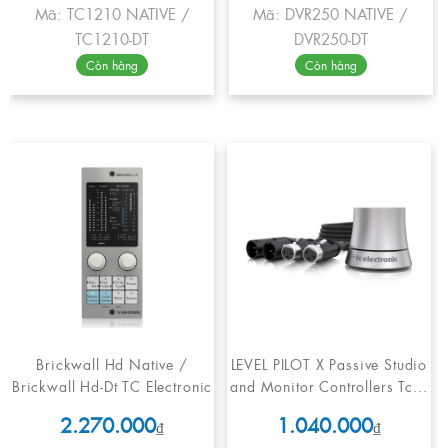
Mã: TC1210 NATIVE /
Mã: DVR250 NATIVE /
TC1210-DT
DVR250-DT
Còn hàng
Còn hàng
Brickwall Hd Native /
LEVEL PILOT X Passive Studio
Brickwall Hd-Dt TC Electronic
and Monitor Controllers Tc...
2.270.000
1.040.000
₫
₫