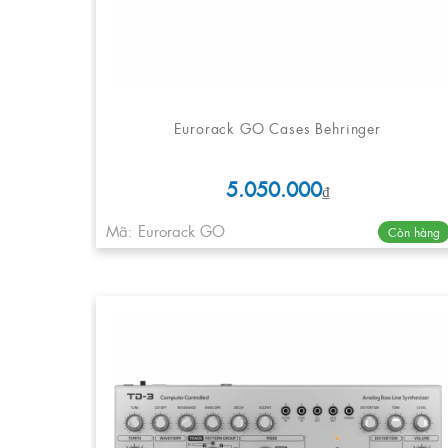
Eurorack GO Cases Behringer
5.050.000
₫
Mã: Eurorack GO
Còn hàng