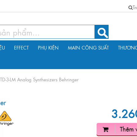
T
IỆU
EFFECT
PHỤ KIỆN
MAIN CÔNG SUẤT
THƯƠNG
TD-3-LM Analog Synthesizers Behringer
er
3.26
Thêm 