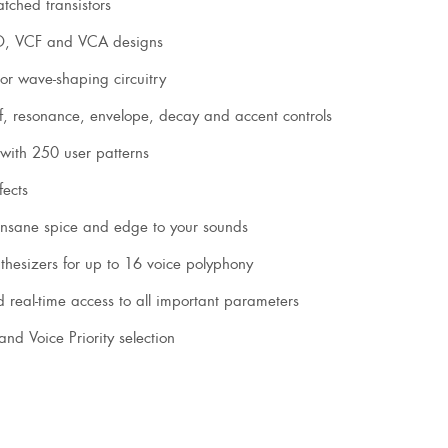
atched transistors
CO, VCF and VCA designs
r wave-shaping circuitry
off, resonance, envelope, decay and accent controls
 with 250 user patterns
fects
 insane spice and edge to your sounds
thesizers for up to 16 voice polyphony
d real-time access to all important parameters
d Voice Priority selection