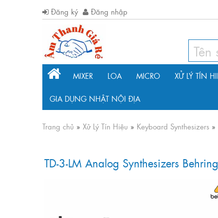
Đăng ký
Đăng nhập
MIXER
LOA
MICRO
XỬ LÝ TÍN H
GIA DỤNG NHẬT NỘI ĐỊA
Trang chủ
»
Xử Lý Tín Hiệu
»
Keyboard Synthesizers
»
TD-3-LM Analog Synthesizers Behring