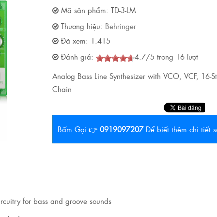
Mã sản phẩm:
TD-3-LM
Thương hiệu:
Behringer
Đã xem:
1.415
Đánh giá:
4.7
/
5
trong
16
lượt
Analog Bass Line Synthesizer with VCO, VCF, 16-Ste
Chain
Bấm Gọi 👉
0919097207
Để biết thêm chi tiết
ircuitry for bass and groove sounds