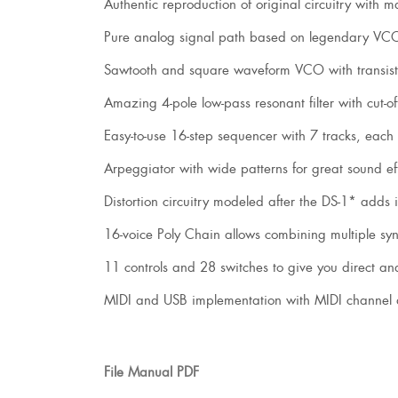
Authentic reproduction of original circuitry with m
Pure analog signal path based on legendary V
Sawtooth and square waveform VCO with transisto
Amazing 4-pole low-pass resonant filter with cut-
Easy-to-use 16-step sequencer with 7 tracks, each
Arpeggiator with wide patterns for great sound ef
Distortion circuitry modeled after the DS-1* adds
16-voice Poly Chain allows combining multiple syn
11 controls and 28 switches to give you direct an
MIDI and USB implementation with MIDI channel an
File Manual PDF