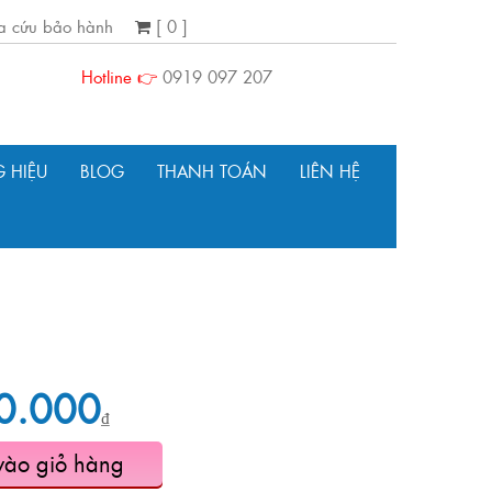
ra cứu bảo hành
[ 0 ]
Hotline 👉
0919 097 207
 HIỆU
BLOG
THANH TOÁN
LIÊN HỆ
0.000
₫
vào giỏ hàng