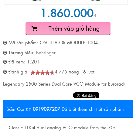
1.860.000
₫
Thêm vào giỏ hàng
Mã sản phẩm:
OSCILLATOR MODULE 1004
Thương hiệu:
Behringer
Đã xem:
1.201
Đánh giá:
4.7
/
5
trong
16
lượt
Legendary 2500 Series Dual Core VCO Module for Eurorack
Bấm Gọi 👉
0919097207
Để biết thêm chi tiết sản phẩm
Classic 1004 dual analog VCO module from the 70s