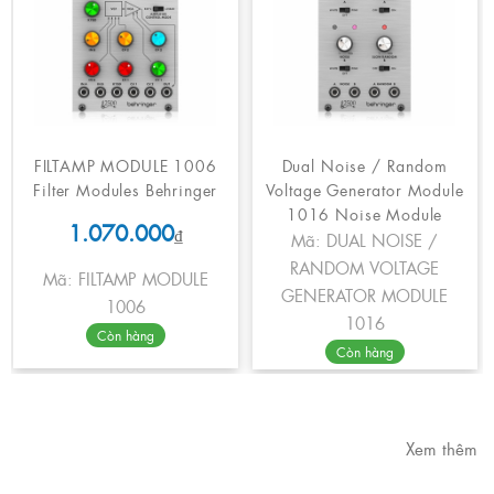
FILTAMP MODULE 1006
Dual Noise / Random
Filter Modules Behringer
Voltage Generator Module
1016 Noise Module
1.070.000
₫
Mã: DUAL NOISE /
RANDOM VOLTAGE
Mã: FILTAMP MODULE
GENERATOR MODULE
1006
1016
Còn hàng
Còn hàng
Xem thêm