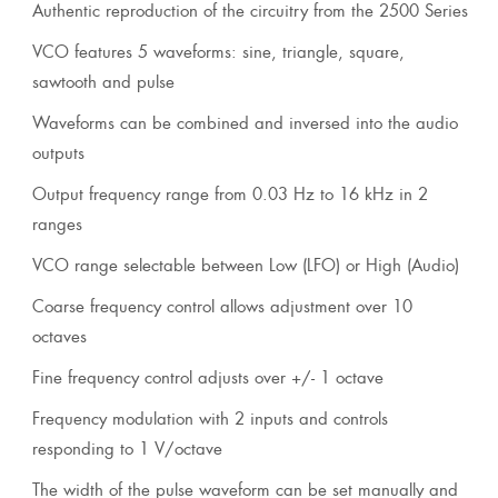
Authentic reproduction of the circuitry from the 2500 Series
VCO features 5 waveforms: sine, triangle, square,
sawtooth and pulse
Waveforms can be combined and inversed into the audio
outputs
Output frequency range from 0.03 Hz to 16 kHz in 2
ranges
VCO range selectable between Low (LFO) or High (Audio)
Coarse frequency control allows adjustment over 10
octaves
Fine frequency control adjusts over +/- 1 octave
Frequency modulation with 2 inputs and controls
responding to 1 V/octave
The width of the pulse waveform can be set manually and