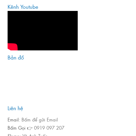
Kênh Youtube
Bản đồ
Liên hệ
Email:
Bấm để gửi Email
Bấm Gọi 👉
0919 097 207
Skype:
Võ Anh Tuấn