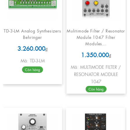
TD-3-LM Analog Synthesizers
Mulitimode Filter / Resonator
Behringer
Module 1047 Filter
Modules...
3.260.000
₫
1.350.000
₫
Mã: TD-3-LM
Mã: MULTIMODE FILTER /
Còn hàng
RESONATOR MODULE
1047
Còn hàng