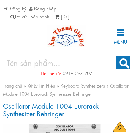
Đăng ký
Đăng nhập
Tra cứu bảo hành
[ 0 ]
MENU
Hotline 👉
0919 097 207
Trang chủ
»
Xử Lý Tín Hiệu
»
Keyboard Synthesizers
»
Oscillator
Module 1004 Eurorack Synthesizer Behringer
Oscillator Module 1004 Eurorack
Synthesizer Behringer