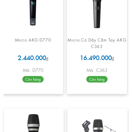
Micro AKG D770
Micro Có Dây Cầm Tay AKG
C363
2.440.000
16.490.000
₫
₫
Mã: D770
Mã: C363
Còn hàng
Còn hàng