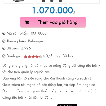
1.070.000
₫
Thêm vào giỏ hàng
Mã sản phẩm:
XM1800S
Thương hiệu:
Behringer
Đã xem:
2.926
Đánh giá:
4.3
/
5
trong
30
lượt
Dùng cho giọng hát và nhạc cụ năng động với công tắc bật /
tắt cho tiện quản lý nguồn âm
Đáp ứng tần số siêu rộng cho âm thanh sáng và sạch sẽ
Gain micro rất mạnh dễ bắt tiếng hát, và tiếp âm nhạc cụ
Đặc tính Cardioid giảm thiểu tiếng ồn nền và phản hồi (hú)
Công tắc bật / tắt tiện lợi để...