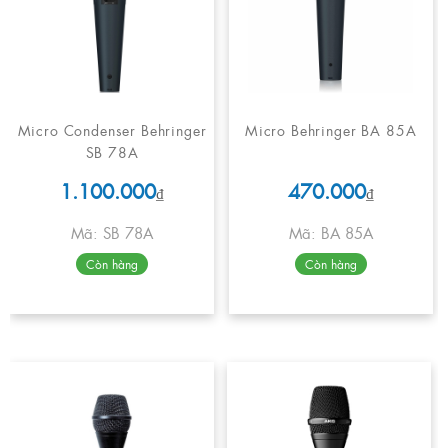
Micro Condenser Behringer
Micro Behringer BA 85A
SB 78A
1.100.000
470.000
₫
₫
Mã: SB 78A
Mã: BA 85A
Còn hàng
Còn hàng