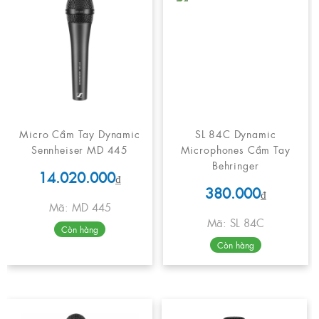
Micro Cầm Tay Dynamic
SL 84C Dynamic
Sennheiser MD 445
Microphones Cầm Tay
Behringer
14.020.000
₫
380.000
₫
Mã: MD 445
Mã: SL 84C
Còn hàng
Còn hàng