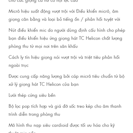
Micrô hiệu suất động vượt trội với Điều khiển micrô, âm
giọng cân bằng và loại bỏ tiếng ồn / phản hồi tuyệt vời
Nút điều khiển mic do người dùng định cấu hình cho phép
bạn điều khiển hiệu ứng giọng hát TC Helicon chất lượng
phòng thu từ mọi nơi trên sân khấu
Cách ly tín hiệu giọng nói vượt trội và triệt tiêu phản hồi
ngoài trục
Được cung cấp năng lượng bởi cáp micrô tiêu chuẩn từ bộ
xử lý giọng hát TC Helicon của bạn
Lưới thép cứng siêu bền
Bộ lọc pop tích hợp và giá đỡ sốc treo kép cho âm thanh
trình diễn trong phòng thu
Mô hình thu nạp siêu cardioid được tối ưu hóa cho kỹ
thuật mic gần