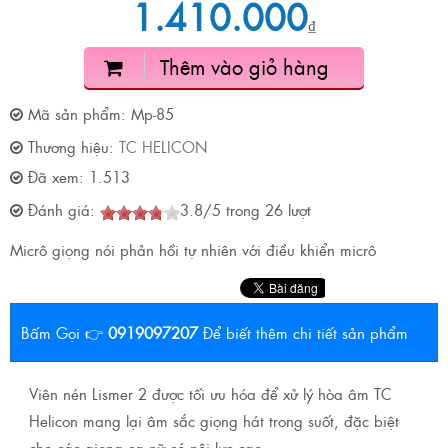
1.410.000
₫
Thêm vào giỏ hàng
Mã sản phẩm:
Mp-85
Thương hiệu:
TC HELICON
Đã xem:
1.513
Đánh giá:
3.8
/
5
trong
26
lượt
Micrô giọng nói phản hồi tự nhiên với điều khiển micrô
Bấm Gọi 👉
0919097207
Để biết thêm chi tiết sản phẩm
Viên nén Lismer 2 được tối ưu hóa để xử lý hòa âm TC
Helicon mang lại âm sắc giọng hát trong suốt, đặc biệt
cho các giọng ca nữ có nội lực cao