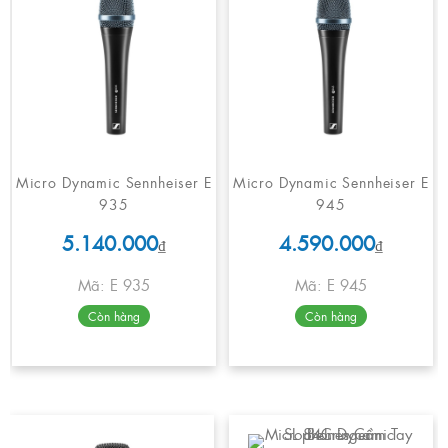
Micro Dynamic Sennheiser E
Micro Dynamic Sennheiser E
935
945
5.140.000
4.590.000
₫
₫
Mã: E 935
Mã: E 945
Còn hàng
Còn hàng