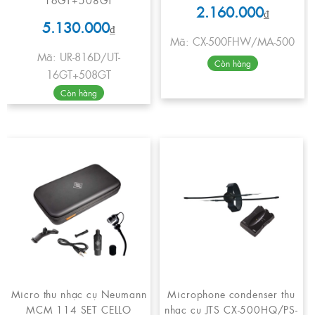
2.160.000
₫
5.130.000
₫
Mã: CX-500FHW/MA-500
Mã: UR-816D/UT-
Còn hàng
16GT+508GT
Còn hàng
Micro thu nhạc cụ Neumann
Microphone condenser thu
MCM 114 SET CELLO
nhạc cụ JTS CX-500HQ/PS-