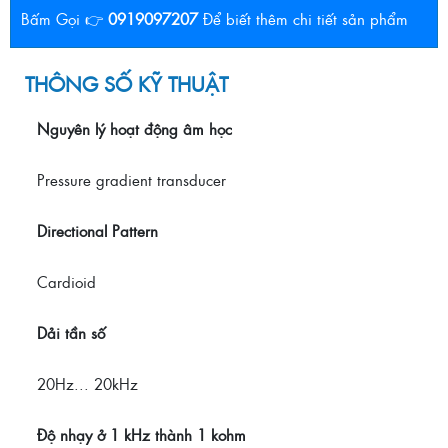
Bấm Gọi 👉
0919097207
Để biết thêm chi tiết sản phẩm
THÔNG SỐ KỸ THUẬT
Nguyên lý hoạt động âm học
Pressure gradient transducer
Directional Pattern
Cardioid
Dải tần số
20Hz... 20kHz
Độ nhạy ở 1 kHz thành 1 kohm