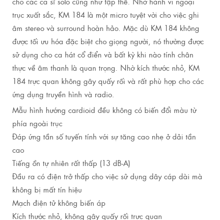
cho các ca sĩ solo cũng như tập thể. Nhờ hành vi ngoại
trục xuất sắc, KM 184 là một micro tuyệt vời cho việc ghi
âm stereo và surround hoàn hảo. Mặc dù KM 184 không
được tối ưu hóa đặc biệt cho giọng người, nó thường được
sử dụng cho ca hát cổ điển và bất kỳ khi nào tính chân
thực về âm thanh là quan trọng. Nhờ kích thước nhỏ, KM
184 trực quan không gây quấy rối và rất phù hợp cho các
ứng dụng truyền hình và radio.
Mẫu hình hướng cardioid đều không có biến đổi màu từ
phía ngoài trục
Đáp ứng tần số tuyến tính với sự tăng cao nhẹ ở dải tần
cao
Tiếng ồn tự nhiên rất thấp (13 dB-A)
Đầu ra có điện trở thấp cho việc sử dụng dây cáp dài mà
không bị mất tín hiệu
Mạch điện tử không biến áp
Kích thước nhỏ, không gây quấy rối trực quan