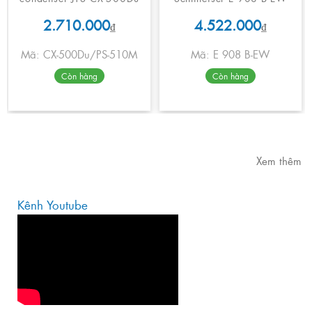
2.710.000
4.522.000
₫
₫
Mã: CX-500Du/PS-510M
Mã: E 908 B-EW
Còn hàng
Còn hàng
Xem thêm
Kênh Youtube