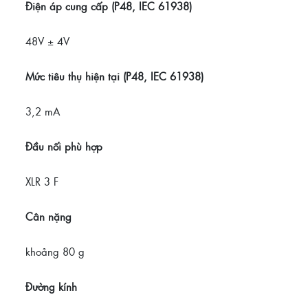
Điện áp cung cấp (P48, IEC 61938)
48V ± 4V
Mức tiêu thụ hiện tại (P48, IEC 61938)
3,2 mA
Đầu nối phù hợp
XLR 3 F
Cân nặng
khoảng
80 g
Đường kính