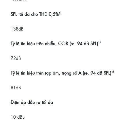
SPL tối đa cho THD 0,5%²⁾
138dB
Tỷ lệ tín hiệu trên nhiễu, CCIR (re. 94 dB SPL)¹⁾
72dB
Tỷ lệ tín hiệu trên tạp âm, trọng số A (re. 94 dB SPL)¹⁾
81dB
Điện áp đầu ra tối đa
10 dBu