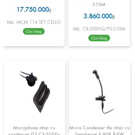
510M
17.750.000
₫
3.860.000
₫
Mã: MCM 114 SET CELLO
Mã: CX-500HQ/PS-510M
Còn hàng
Còn hàng
Microphone nhạc cụ
Micro Condenser thu nhạc cụ
condenser JTS CX-500Du
Sennheiser E 908 B-EW