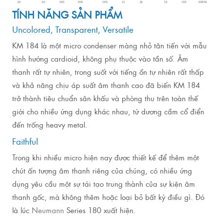
TÍNH NĂNG SẢN PHẨM
Uncolored, Transparent, Versatile
KM 184 là một micro condenser màng nhỏ tân tiến với mẫu
hình hướng cardioid, không phụ thuộc vào tần số. Âm
thanh rất tự nhiên, trong suốt với tiếng ồn tự nhiên rất thấp
và khả năng chịu áp suất âm thanh cao đã biến KM 184
trở thành tiêu chuẩn sân khấu và phòng thu trên toàn thế
giới cho nhiều ứng dụng khác nhau, từ dương cầm cổ điển
đến trống heavy metal.
Faithful
Trong khi nhiều micro hiện nay được thiết kế để thêm một
chút ấn tượng âm thanh riêng của chúng, có nhiều ứng
dụng yêu cầu một sự tái tạo trung thành của sự kiện âm
thanh gốc, mà không thêm hoặc loại bỏ bất kỳ điều gì. Đó
là lúc
Neumann
Series 180 xuất hiện.