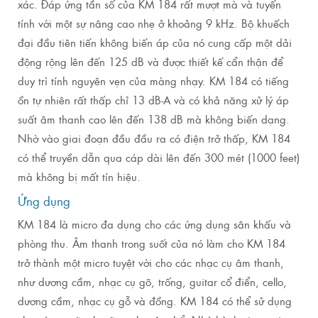
xác. Đáp ứng tần số của KM 184 rất mượt mà và tuyến
tính với một sự nâng cao nhẹ ở khoảng 9 kHz. Bộ khuếch
đại đầu tiên tiến không biến áp của nó cung cấp một dải
động rộng lên đến 125 dB và được thiết kế cẩn thận để
duy trì tính nguyên vẹn của màng nhạy. KM 184 có tiếng
ồn tự nhiên rất thấp chỉ 13 dB-A và có khả năng xử lý áp
suất âm thanh cao lên đến 138 dB mà không biến dạng.
Nhờ vào giai đoạn đầu đầu ra có điện trở thấp, KM 184
có thể truyền dẫn qua cáp dài lên đến 300 mét (1000 feet)
mà không bị mất tín hiệu.
Ứng dụng
KM 184 là micro đa dụng cho các ứng dụng sân khấu và
phòng thu. Âm thanh trong suốt của nó làm cho KM 184
trở thành một micro tuyệt vời cho các nhạc cụ âm thanh,
như dương cầm, nhạc cụ gõ, trống, guitar cổ điển, cello,
dương cầm, nhạc cụ gỗ và đồng. KM 184 có thể sử dụng