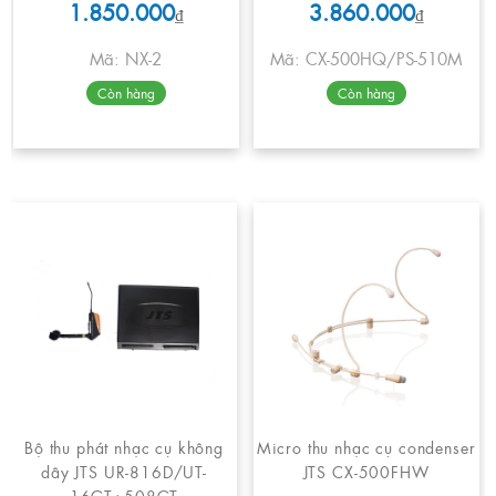
1.850.000
3.860.000
₫
₫
Mã: NX-2
Mã: CX-500HQ/PS-510M
Còn hàng
Còn hàng
Bộ thu phát nhạc cụ không
Micro thu nhạc cụ condenser
dây JTS UR-816D/UT-
JTS CX-500FHW
16GT+508GT