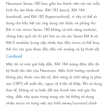
Neumann Series 180 bao gồm ba thành viên với các mẫu
hình thu âm khác nhau: KM 183 (omni), KM 184
(cardioid), and KM 185 (hypercardioid), vì vậy có thể sử
dụng cho hầu hết các ứng dụng sân khấu và phòng thu.
Bởi vì các micro Series 180 không có tính năng modular,
chúng hiệu quả về chi phí hơn so với các Series KM A và
KM D modular (cung cấp nhiều loại đầu micro có thể thay
thế cho các giai đoạn đầu đầu nối analog và kỹ thuật số).
Cardioid
Mặc dù có mức giá hấp dẫn, KM 184 mang đậm dấu ấn
kỹ thuật tân tiến của Neumann. Mẫu hình hướng cardioid
không phụ thuộc vào tần số; khả năng từ chối tiếng từ phía
sau (180°) rất xuất sắc, ngay cả ở tần số thấp. Khi sử dụng
thực tế, không có sự biến đổi âm thanh trên một góc thu
rộng, điều này quan trọng trong các hệ thống sử dụng
nhiều micro và trong việc tạo hình stereo/surround chính