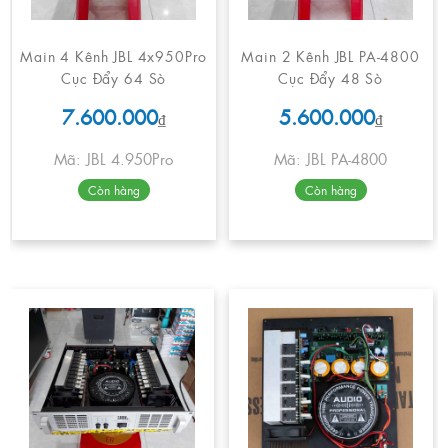
Main 4 Kênh JBL 4x950Pro
Main 2 Kênh JBL PA-4800
Cục Đẩy 64 Sò
Cục Đẩy 48 Sò
7.600.000
5.600.000
₫
₫
Mã: JBL 4.950Pro
Mã: JBL PA-4800
Còn hàng
Còn hàng