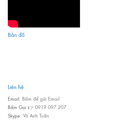
Bản đồ
Liên hệ
Email:
Bấm để gửi Email
Bấm Gọi 👉
0919 097 207
Skype:
Võ Anh Tuấn