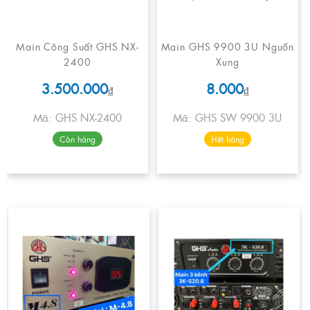
Main Công Suất GHS NX-
Main GHS 9900 3U Nguồn
2400
Xung
3.500.000
8.000
₫
₫
Mã: GHS NX-2400
Mã: GHS SW 9900 3U
Còn hàng
Hết hàng