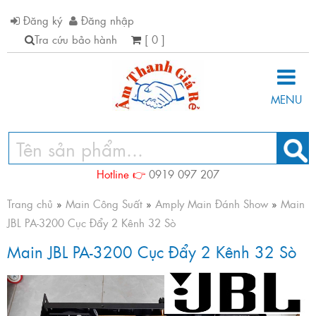
Đăng ký
Đăng nhập
Tra cứu bảo hành
[ 0 ]
MENU
Hotline 👉
0919 097 207
Trang chủ
»
Main Công Suất
»
Amply Main Đánh Show
»
Main
JBL PA-3200 Cục Đẩy 2 Kênh 32 Sò
Main JBL PA-3200 Cục Đẩy 2 Kênh 32 Sò