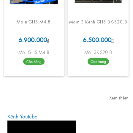
Main GHS M4.8
Main 3 Kênh GHS 3K-S20.8
6.900.000
6.500.000
₫
₫
Mã: GHS M4.8
Mã: 3K-S20.8
Còn hàng
Còn hàng
Xem thêm
Kênh Youtube