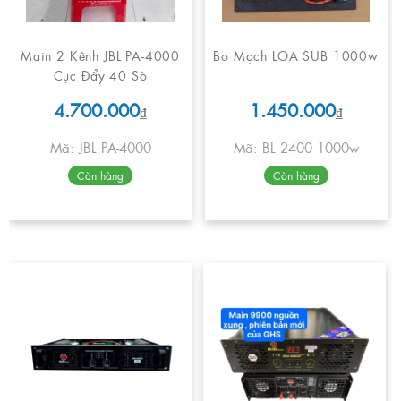
Main 2 Kênh JBL PA-4000
Bo Mạch LOA SUB 1000w
Cục Đẩy 40 Sò
4.700.000
1.450.000
₫
₫
Mã: JBL PA-4000
Mã: BL 2400 1000w
Còn hàng
Còn hàng