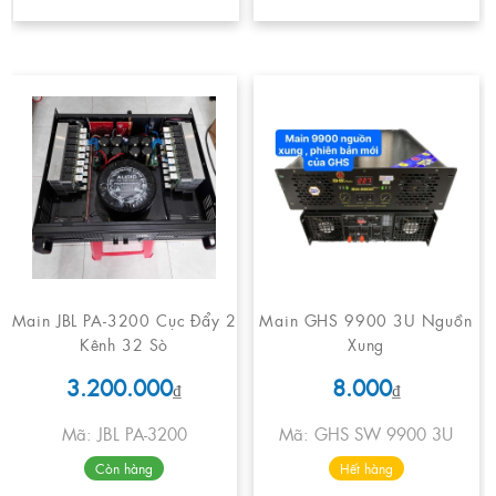
Main JBL PA-3200 Cục Đẩy 2
Main GHS 9900 3U Nguồn
Kênh 32 Sò
Xung
3.200.000
8.000
₫
₫
Mã: JBL PA-3200
Mã: GHS SW 9900 3U
Còn hàng
Hết hàng