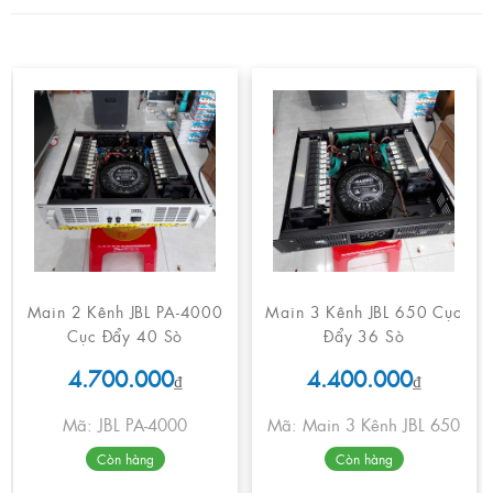
Main 2 Kênh JBL PA-4000
Main 3 Kênh JBL 650 Cục
Cục Đẩy 40 Sò
Đẩy 36 Sò
4.700.000
4.400.000
₫
₫
Mã: JBL PA-4000
Mã: Main 3 Kênh JBL 650
Còn hàng
Còn hàng