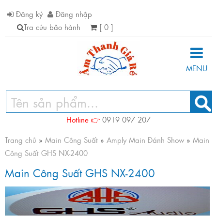
Đăng ký
Đăng nhập
Tra cứu bảo hành
[ 0 ]
MENU
Hotline 👉
0919 097 207
Trang chủ
»
Main Công Suất
»
Amply Main Đánh Show
»
Main
Công Suất GHS NX-2400
Main Công Suất GHS NX-2400