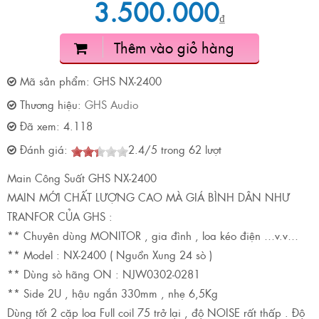
3.500.000
₫
Thêm vào giỏ hàng
Mã sản phẩm:
GHS NX-2400
Thương hiệu:
GHS Audio
Đã xem:
4.118
Đánh giá:
2.4
/
5
trong
62
lượt
Main Công Suất GHS NX-2400
MAIN MỚI CHẤT LƯỢNG CAO MÀ GIÁ BÌNH DÂN NHƯ
TRANFOR CỦA GHS :
** Chuyên dùng MONITOR , gia đình , loa kéo điện …v.v…
** Model : NX-2400 ( Nguồn Xung 24 sò )
** Dùng sò hãng ON : NJW0302-0281
** Side 2U , hậu ngắn 330mm , nhẹ 6,5Kg
Dùng tốt 2 cặp loa Full coil 75 trở lại , độ NOISE rất thấp . Độ