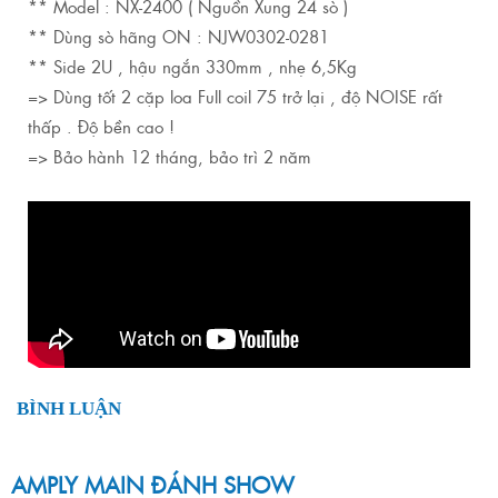
** Model : NX-2400 ( Nguồn Xung 24 sò )
** Dùng sò hãng ON : NJW0302-0281
** Side 2U , hậu ngắn 330mm , nhẹ 6,5Kg
=> Dùng tốt 2 cặp loa Full coil 75 trở lại , độ NOISE rất
thấp . Độ bền cao !
=> Bảo hành 12 tháng, bảo trì 2 năm
BÌNH LUẬN
AMPLY MAIN ĐÁNH SHOW