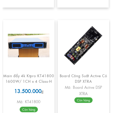
Main đẩy 4k Ktpro KT41800
Board Công Suất Active Có
1600W/ 1CH x 4 Class-H
DSP XTRA
Mã: Board Active DSP
13.500.000
₫
XTRA
Còn hàng
Mã: KT41800
Còn hàng