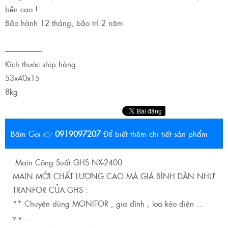
bền cao !
Bảo hành 12 tháng, bảo trì 2 năm
------------------------
Kích thước ship hàng
53x40x15
8kg
Bấm Gọi 👉
0919097207
Để biết thêm chi tiết sản phẩm
Main Công Suất GHS NX-2400
MAIN MỚI CHẤT LƯỢNG CAO MÀ GIÁ BÌNH DÂN NHƯ
TRANFOR CỦA GHS :
** Chuyên dùng MONITOR , gia đình , loa kéo điện …
v.v…