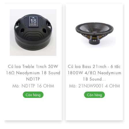
Củ loa Treble 1inch 50W
Củ loa Bass 21inch - 6 tấc
16Ω Neodymium 18 Sound
1800W 4/8Ω Neodymium
ND1TP
18 Sound...
Mã: ND1TP 16 OHM
Mã: 21NLW9001 4 OHM
Còn hàng
Còn hàng