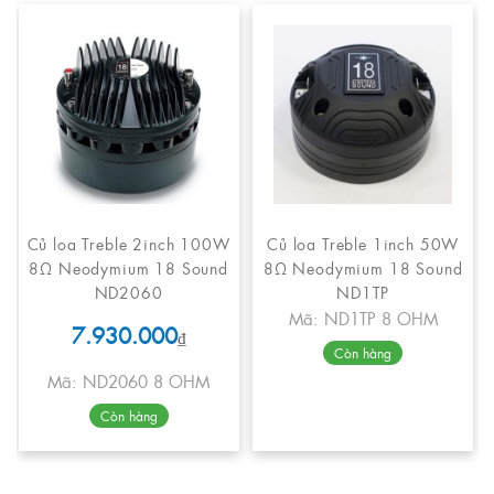
Củ loa Treble 2inch 100W
Củ loa Treble 1inch 50W
8Ω Neodymium 18 Sound
8Ω Neodymium 18 Sound
ND2060
ND1TP
Mã: ND1TP 8 OHM
7.930.000
₫
Còn hàng
Mã: ND2060 8 OHM
Còn hàng