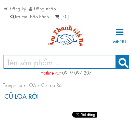
Đăng ký
Đăng nhập
Tra cứu bảo hành
[ 0 ]
MENU
Hotline 👉
0919 097 207
Trang chủ
»
LOA
»
Củ Loa Rời
CỦ LOA RỜI