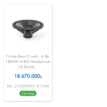
Củ loa Bass 21inch - 6 tấc
1800W 4/8Ω Neodymium
18 Sound...
18.670.000
₫
Mã: 21NLW9001 8 OHM
Còn hàng