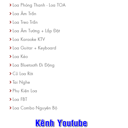
Loa Phóng Thanh - Loa TOA
Loa Âm Trần
Loa Treo Trần
Loa Âm Tường + Lắp Đặt
Loa Karaoke KTV
Loa Guitar + Keyboard
Loa Kéo
Loa Bluetooth Đi Động
Củ Loa Rời
Tai Nghe
Phụ Kiện Loa
Loa FBT
Loa Combo Nguyên Bộ