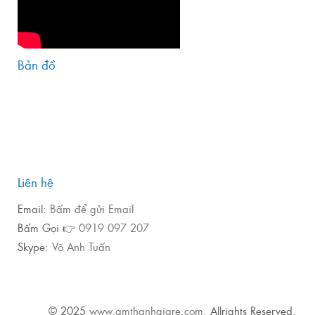
Bản đồ
Liên hệ
Email:
Bấm để gửi Email
Bấm Gọi 👉
0919 097 207
Skype:
Võ Anh Tuấn
© 2025
www.amthanhgiare.com
. Allrights Reserved.