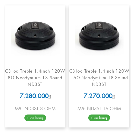
Củ loa Treble 1,4inch 120W
Củ loa Treble 1,4inch 120W
8Ω Neodymium 18 Sound
16Ω Neodymium 18 Sound
ND3ST
ND3ST
7.280.000
7.270.000
₫
₫
Mã: ND3ST 8 OHM
Mã: ND3ST 16 OHM
Còn hàng
Còn hàng