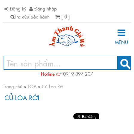
Đăng ký
Đăng nhập
Tra cứu bảo hành
[ 0 ]
MENU
Hotline 👉
0919 097 207
Trang chủ
»
LOA
»
Củ Loa Rời
CỦ LOA RỜI