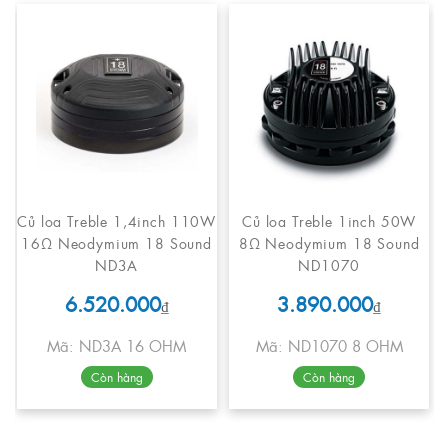
Củ loa Treble 1,4inch 110W
Củ loa Treble 1inch 50W
16Ω Neodymium 18 Sound
8Ω Neodymium 18 Sound
ND3A
ND1070
6.520.000
3.890.000
₫
₫
Mã: ND3A 16 OHM
Mã: ND1070 8 OHM
Còn hàng
Còn hàng