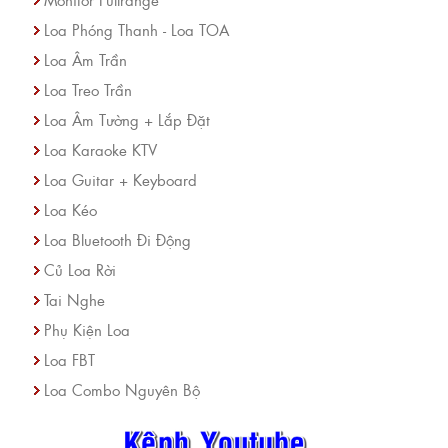
Loa Phóng Thanh - Loa TOA
Loa Âm Trần
Loa Treo Trần
Loa Âm Tường + Lắp Đặt
Loa Karaoke KTV
Loa Guitar + Keyboard
Loa Kéo
Loa Bluetooth Đi Động
Củ Loa Rời
Tai Nghe
Phụ Kiện Loa
Loa FBT
Loa Combo Nguyên Bộ