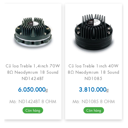
Củ loa Treble 1,4inch 70W
Củ loa Treble 1inch 40W
8Ω Neodymium 18 Sound
8Ω Neodymium 18 Sound
ND1424BT
ND1085
6.050.000
3.810.000
₫
₫
Mã: ND1424BT 8 OHM
Mã: ND1085 8 OHM
Còn hàng
Còn hàng