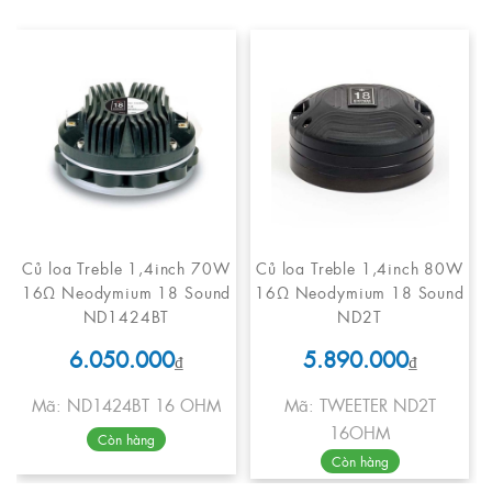
Củ loa Treble 1,4inch 70W
Củ loa Treble 1,4inch 80W
16Ω Neodymium 18 Sound
16Ω Neodymium 18 Sound
ND1424BT
ND2T
6.050.000
5.890.000
₫
₫
Mã: ND1424BT 16 OHM
Mã: TWEETER ND2T
16OHM
Còn hàng
Còn hàng