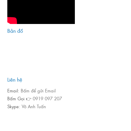
Bản đồ
Liên hệ
Email:
Bấm để gửi Email
Bấm Gọi 👉
0919 097 207
Skype:
Võ Anh Tuấn