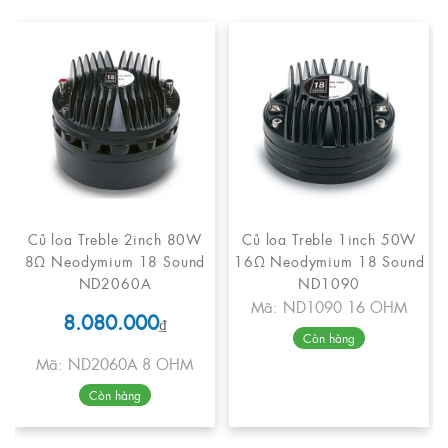
Củ loa Treble 2inch 80W
Củ loa Treble 1inch 50W
8Ω Neodymium 18 Sound
16Ω Neodymium 18 Sound
ND2060A
ND1090
Mã: ND1090 16 OHM
8.080.000
₫
Còn hàng
Mã: ND2060A 8 OHM
Còn hàng