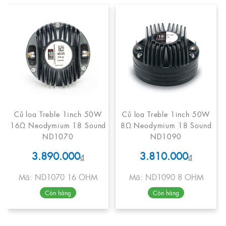
Củ loa Treble 1inch 50W
Củ loa Treble 1inch 50W
16Ω Neodymium 18 Sound
8Ω Neodymium 18 Sound
ND1070
ND1090
3.890.000
3.810.000
₫
₫
Mã: ND1070 16 OHM
Mã: ND1090 8 OHM
Còn hàng
Còn hàng