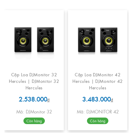
Cặp Loa DJMonitor 32
Cặp Loa DJMonitor 42
Hercules | DJMonitor 32
Hercules | DJMonitor 42
Hercules
Hercules
2.538.000
3.483.000
₫
₫
Mã: DJMonitor 32
Mã: DJMONITOR 42
Còn hàng
Còn hàng