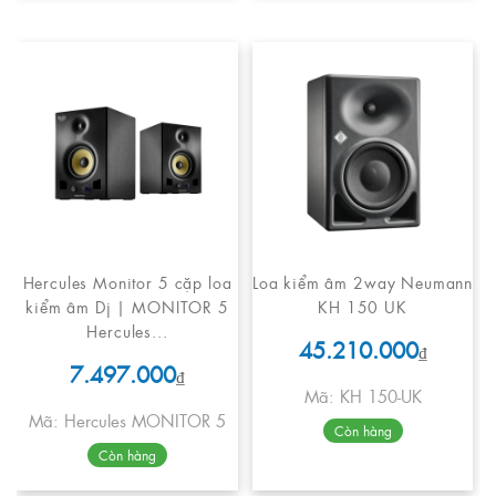
Hercules Monitor 5 cặp loa
Loa kiểm âm 2way Neumann
kiểm âm Dj | MONITOR 5
KH 150 UK
Hercules...
45.210.000
₫
7.497.000
₫
Mã: KH 150-UK
Mã: Hercules MONITOR 5
Còn hàng
Còn hàng