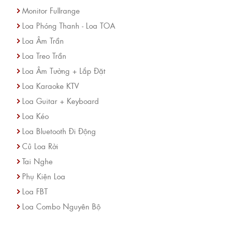
Monitor Fullrange
Loa Phóng Thanh - Loa TOA
Loa Âm Trần
Loa Treo Trần
Loa Âm Tường + Lắp Đặt
Loa Karaoke KTV
Loa Guitar + Keyboard
Loa Kéo
Loa Bluetooth Đi Động
Củ Loa Rời
Tai Nghe
Phụ Kiện Loa
Loa FBT
Loa Combo Nguyên Bộ