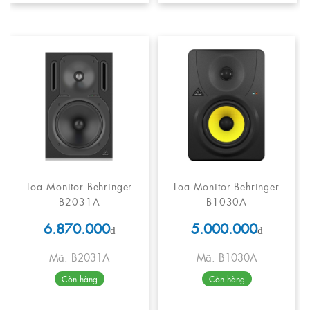
Loa Monitor Behringer
Loa Monitor Behringer
B2031A
B1030A
6.870.000
5.000.000
₫
₫
Mã: B2031A
Mã: B1030A
Còn hàng
Còn hàng