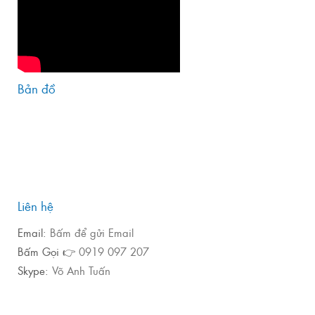
Bản đồ
Liên hệ
Email:
Bấm để gửi Email
Bấm Gọi 👉
0919 097 207
Skype:
Võ Anh Tuấn