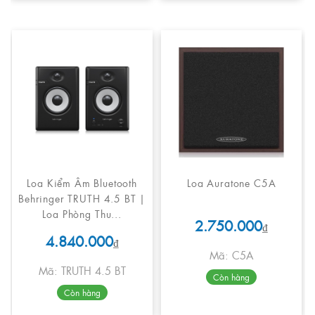
Loa Kiểm Âm Bluetooth
Loa Auratone C5A
Behringer TRUTH 4.5 BT |
Loa Phòng Thu...
2.750.000
₫
4.840.000
₫
Mã: C5A
Mã: TRUTH 4.5 BT
Còn hàng
Còn hàng