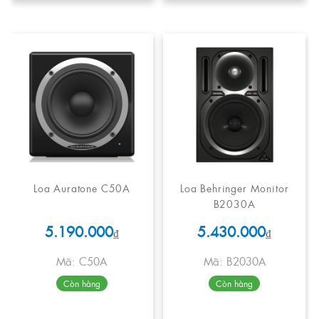
Loa Auratone C50A
Loa Behringer Monitor
B2030A
5.190.000
5.430.000
₫
₫
Mã: C50A
Mã: B2030A
Còn hàng
Còn hàng