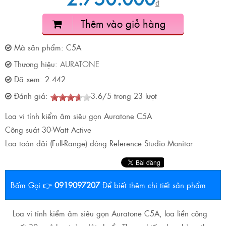
₫
Thêm vào giỏ hàng
Mã sản phẩm:
C5A
Thương hiệu:
AURATONE
Đã xem:
2.442
Đánh giá:
3.6
/
5
trong
23
lượt
Loa vi tính kiểm âm siêu gọn Auratone C5A
Công suát 30-Watt Active
Loa toàn dải (Full-Range) dòng Reference Studio Monitor
Bấm Gọi 👉
0919097207
Để biết thêm chi tiết sản phẩm
Loa vi tính kiểm âm siêu gọn Auratone C5A, loa liền công