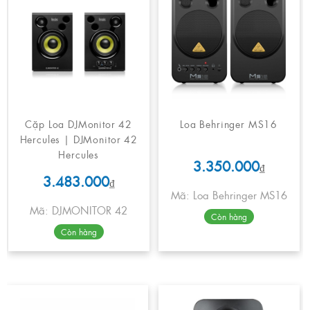
Cặp Loa DJMonitor 42
Loa Behringer MS16
Hercules | DJMonitor 42
Hercules
3.350.000
₫
3.483.000
₫
Mã: Loa Behringer MS16
Mã: DJMONITOR 42
Còn hàng
Còn hàng