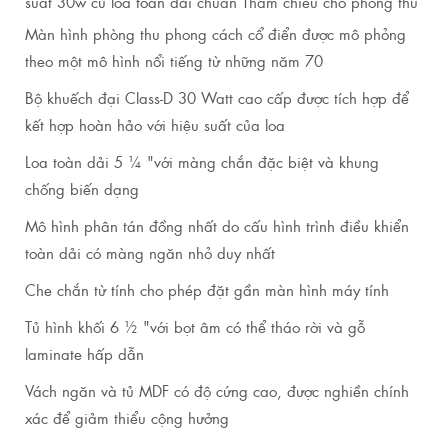
suất 30w củ loa toàn dải chuẩn Tham chiếu cho phòng thu
Màn hình phòng thu phong cách cổ điển được mô phỏng
theo một mô hình nổi tiếng từ những năm 70
Bộ khuếch đại Class-D 30 Watt cao cấp được tích hợp để
kết hợp hoàn hảo với hiệu suất của loa
Loa toàn dải 5 ¼ "với màng chắn đặc biệt và khung
chống biến dạng
Mô hình phân tán đồng nhất do cấu hình trình điều khiển
toàn dải có màng ngăn nhỏ duy nhất
Che chắn từ tính cho phép đặt gần màn hình máy tính
Tủ hình khối 6 ½ "với bọt âm có thể tháo rời và gỗ
laminate hấp dẫn
Vách ngăn và tủ MDF có độ cứng cao, được nghiền chính
xác để giảm thiểu cộng hưởng