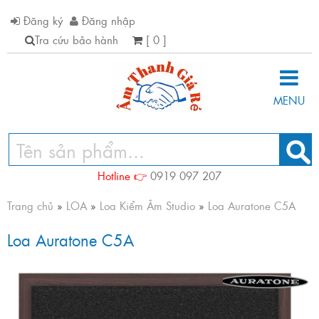
Đăng ký
Đăng nhập
Tra cứu bảo hành
[ 0 ]
MENU
Hotline 👉
0919 097 207
Trang chủ
»
LOA
»
Loa Kiểm Âm Studio
»
Loa Auratone C5A
Loa Auratone C5A