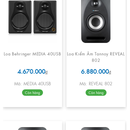
Loa Behringer MEDIA 40USB
Loa Kiểm Âm Tannoy REVEAL
802
4.670.000
6.880.000
₫
₫
Mã: MEDIA 40USB
Mã: REVEAL 802
Còn hàng
Còn hàng