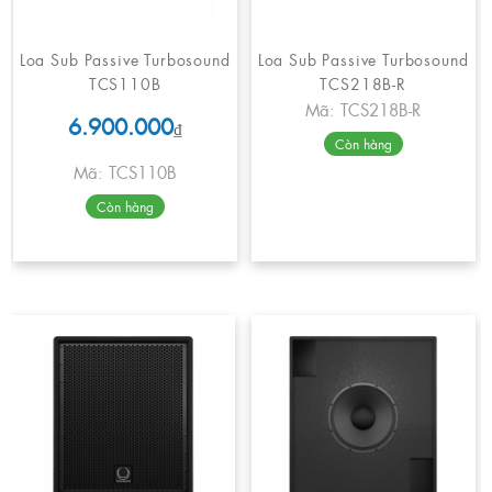
Loa Sub Passive Turbosound
Loa Sub Passive Turbosound
TCS110B
TCS218B-R
Mã: TCS218B-R
6.900.000
₫
Còn hàng
Mã: TCS110B
Còn hàng