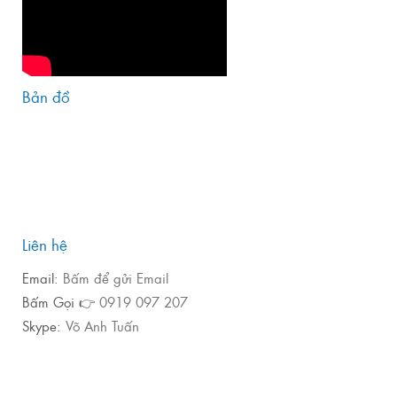
Bản đồ
Liên hệ
Email:
Bấm để gửi Email
Bấm Gọi 👉
0919 097 207
Skype:
Võ Anh Tuấn