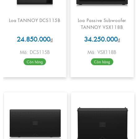
Loa TANNOY DCS115B
Loa Passive Subwoofer
TANNOY VSX118B
24.850.000
34.250.000
₫
₫
Mã: DCS115B
Mã: VSX118B
Còn hàng
Còn hàng