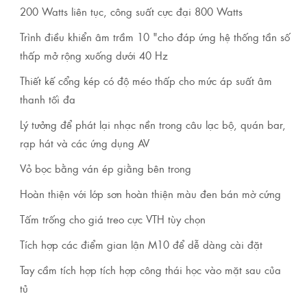
200 Watts liên tục, công suất cực đại 800 Watts
Trình điều khiển âm trầm 10 "cho đáp ứng hệ thống tần số
thấp mở rộng xuống dưới 40 Hz
Thiết kế cổng kép có độ méo thấp cho mức áp suất âm
thanh tối đa
Lý tưởng để phát lại nhạc nền trong câu lạc bộ, quán bar,
rạp hát và các ứng dụng AV
Vỏ bọc bằng ván ép giằng bên trong
Hoàn thiện với lớp sơn hoàn thiện màu đen bán mờ cứng
Tấm trống cho giá treo cực VTH tùy chọn
Tích hợp các điểm gian lận M10 để dễ dàng cài đặt
Tay cầm tích hợp tích hợp công thái học vào mặt sau của
tủ