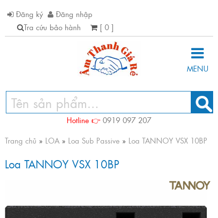
Đăng ký
Đăng nhập
Tra cứu bảo hành
[ 0 ]
MENU
Hotline 👉
0919 097 207
Trang chủ
»
LOA
»
Loa Sub Passive
»
Loa TANNOY VSX 10BP
Loa TANNOY VSX 10BP