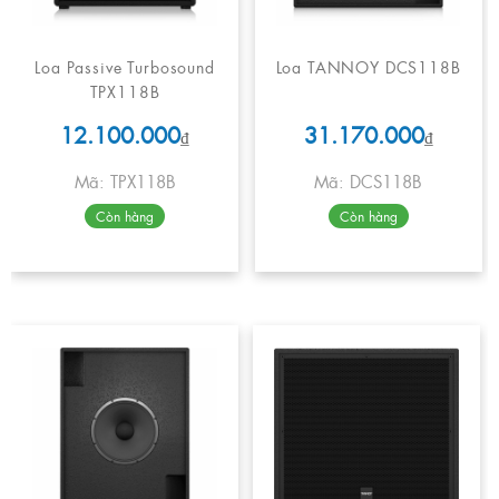
Loa Passive Turbosound
Loa TANNOY DCS118B
TPX118B
12.100.000
31.170.000
₫
₫
Mã: TPX118B
Mã: DCS118B
Còn hàng
Còn hàng