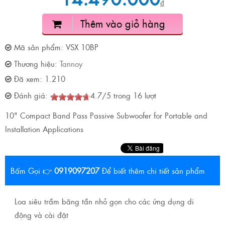
₫
Thêm vào giỏ hàng
Mã sản phẩm:
VSX 10BP
Thương hiệu:
Tannoy
Đã xem:
1.210
Đánh giá:
4.7
/
5
trong
16
lượt
10" Compact Band Pass Passive Subwoofer for Portable and
Installation Applications
Bấm Gọi 👉
0919097207
Để biết thêm chi tiết sản phẩm
Loa siêu trầm băng tần nhỏ gọn cho các ứng dụng di
động và cài đặt