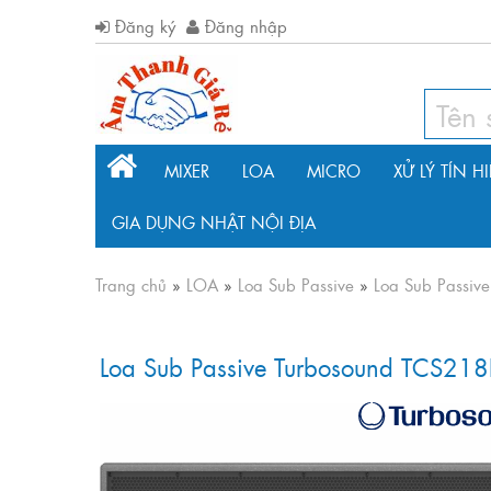
Đăng ký
Đăng nhập
MIXER
LOA
MICRO
XỬ LÝ TÍN H
GIA DỤNG NHẬT NỘI ĐỊA
Trang chủ
»
LOA
»
Loa Sub Passive
»
Loa Sub Passiv
Loa Sub Passive Turbosound TCS218