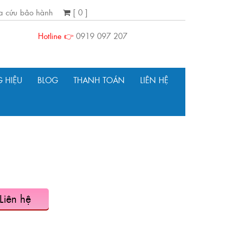
ra cứu bảo hành
[ 0 ]
Hotline 👉
0919 097 207
 HIỆU
BLOG
THANH TOÁN
LIÊN HỆ
Liên hệ