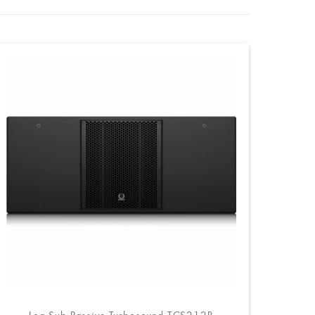
Loa Sub Passive Turbosound TCS212B