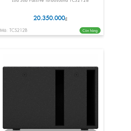
20.350.000
₫
Mã: TCS212B
Còn hàng