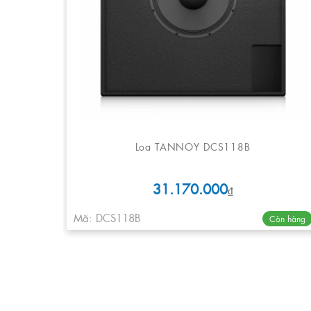
Loa TANNOY DCS118B
31.170.000
₫
Mã: DCS118B
Còn hàng