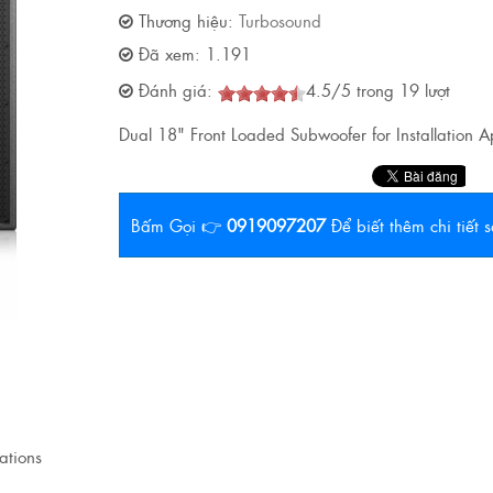
Thương hiệu:
Turbosound
Đã xem:
1.191
Đánh giá:
4.5
/
5
trong
19
lượt
Dual 18" Front Loaded Subwoofer for Installation Ap
Bấm Gọi 👉
0919097207
Để biết thêm chi tiết
ations