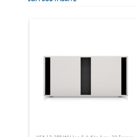
VSX 12.2BP-WH Loa Sub Kép bass 30 Tannoy