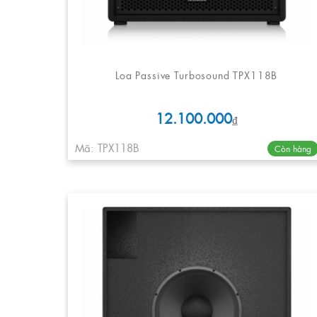
Loa Passive Turbosound TPX118B
12.100.000
₫
Mã: TPX118B
Còn hàng