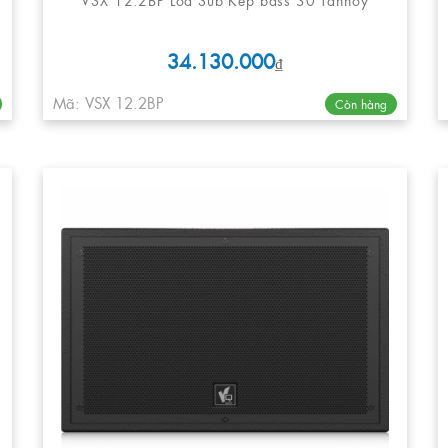
34.130.000
₫
Mã: VSX 12.2BP
Còn hàng