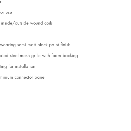
r
oor use
 inside/outside wound coils
earing semi matt black paint finish
lated steel mesh grille with foam backing
ing for installation
uminium connector panel