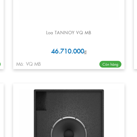
Loa TANNOY VQ MB
46.710.000
₫
Mã: VQ MB
Còn hàng