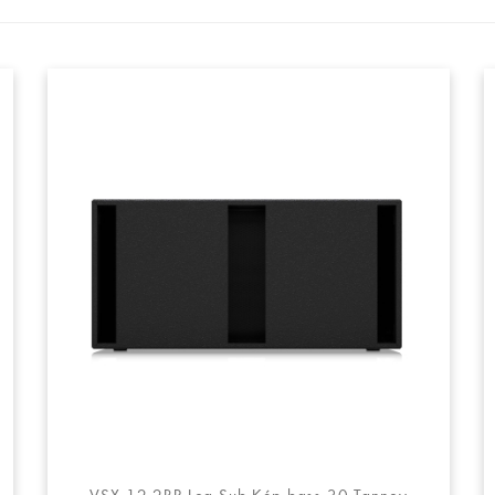
VSX 12.2BP Loa Sub Kép bass 30 Tannoy