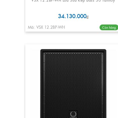
34.130.000
₫
Mã: VSX 12.2BP-WH
Còn hàng