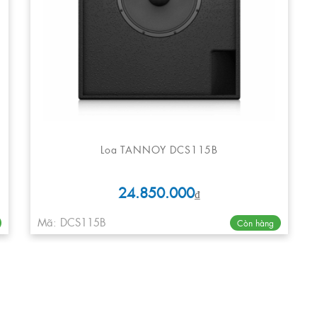
Loa TANNOY DCS115B
24.850.000
₫
Mã: DCS115B
Còn hàng