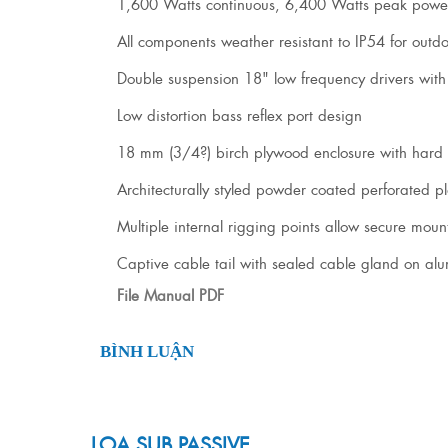
1,600 Watts continuous, 6,400 Watts peak powe
All components weather resistant to IP54 for outd
Double suspension 18" low frequency drivers with
Low distortion bass reflex port design
18 mm (3/4?) birch plywood enclosure with hard w
Architecturally styled powder coated perforated p
Multiple internal rigging points allow secure mount
Captive cable tail with sealed cable gland on al
File Manual PDF
BÌNH LUẬN
LOA SUB PASSIVE