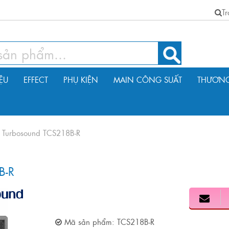
T
IỆU
EFFECT
PHỤ KIỆN
MAIN CÔNG SUẤT
THƯƠNG
e Turbosound TCS218B-R
B-R
Mã sản phẩm:
TCS218B-R