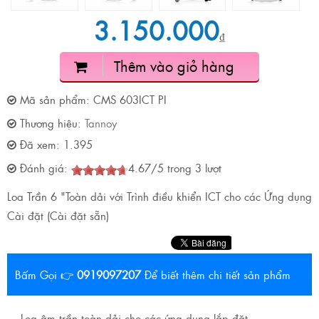
3.150.000
₫
Thêm vào giỏ hàng
Mã sản phẩm:
CMS 603ICT PI
Thương hiệu:
Tannoy
Đã xem:
1.395
Đánh giá:
4.67
/
5
trong
3
lượt
Loa Trần 6 "Toàn dải với Trình điều khiển ICT cho các Ứng dụng
Cài đặt (Cài đặt sẵn)
Bấm Gọi 👉
0919097207
Để biết thêm chi tiết sản phẩm
Loa âm trần toàn dải cho các ứng dụng lắp đặt