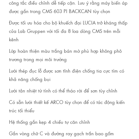
công tắc điều chỉnh dễ tiếp cận. Lưu ý rằng máy biến áp
được gắn trong CMS 603 PI BACKCAN tùy chọn
Được tối ưu hóa cho bộ khuếch đại LUCIA trở kháng thấp
của Lab Gruppen với tối đa 8 loa dòng CMS trên mỗi
kênh
Lớp hoàn thiện màu trắng bán mờ phù hợp không phô
trương trong mọi môi trường
Lưới thép đục lỗ được sơn tĩnh điện chống tia cực tím có
khả năng chống bụi
Lưới tản nhiệt từ tính có thể tháo rời để sơn tùy chỉnh
Có sẵn lưới thiết kế ARCO tùy chọn để có tác động kiến ​​
trúc tối thiểu
Hệ thống gắn kẹp 4 chiều tự căn chỉnh
Gắn vòng chữ C và đường ray gạch trần bao gồm