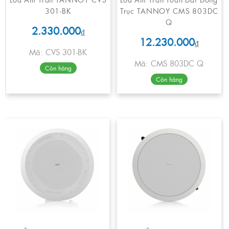
301-BK
Trục TANNOY CMS 803DC
Q
2.330.000
₫
12.230.000
₫
Mã: CVS 301-BK
Mã: CMS 803DC Q
Còn hàng
Còn hàng