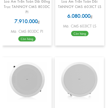
Loa Âm Trần Toàn Dải Đồng
Loa Âm Trần Toàn Dải
Trục TANNOY CMS 803DC
TANNOY CMS 603ICT LS
PI
6.080.000
₫
7.910.000
₫
Mã: CMS 603ICT LS
Mã: CMS 803DC PI
Còn hàng
Còn hàng