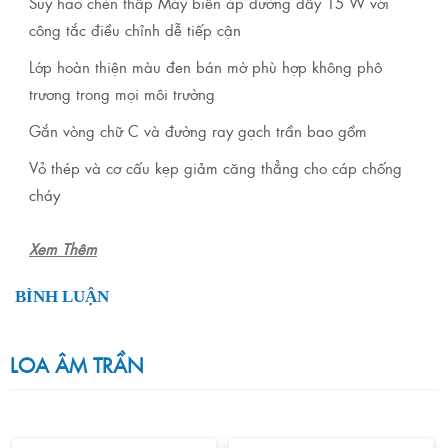
Suy hao chèn thấp Máy biến áp đường dây 15 W với
công tắc điều chỉnh dễ tiếp cận
Lớp hoàn thiện màu đen bán mờ phù hợp không phô
trương trong mọi môi trường
Gắn vòng chữ C và đường ray gạch trần bao gồm
Vỏ thép và cơ cấu kẹp giảm căng thẳng cho cáp chống
cháy
Xem Thêm
BÌNH LUẬN
LOA ÂM TRẦN