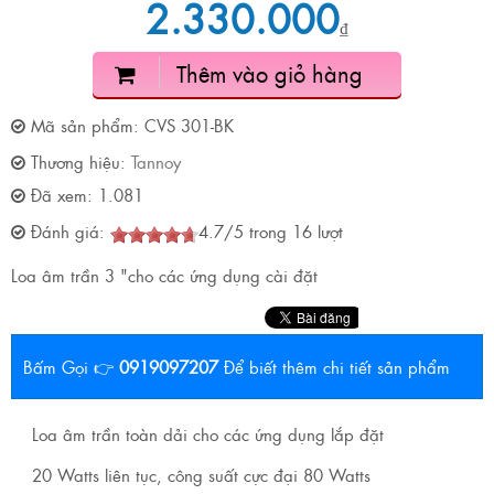
2.330.000
₫
Thêm vào giỏ hàng
Mã sản phẩm:
CVS 301-BK
Thương hiệu:
Tannoy
Đã xem:
1.081
Đánh giá:
4.7
/
5
trong
16
lượt
Loa âm trần 3 "cho các ứng dụng cài đặt
Bấm Gọi 👉
0919097207
Để biết thêm chi tiết sản phẩm
Loa âm trần toàn dải cho các ứng dụng lắp đặt
20 Watts liên tục, công suất cực đại 80 Watts