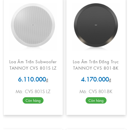
Loa Âm Trần Subwoofer
Loa Âm Trần Đồng Trục
TANNOY CVS 801S LZ
TANNOY CVS 801-BK
6.110.000
4.170.000
₫
₫
Mã: CVS 801S LZ
Mã: CVS 801-BK
Còn hàng
Còn hàng