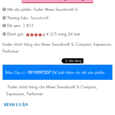
Mã sản phẩm:
Fader Mixer Soundcraft Si
Thương hiệu:
Soundcraft
Đã xem:
1.813
Đánh giá:
4.3
/
5
trong
24
lượt
Fader chính hãng cho Mixer Soundcraft Si Compact, Expression,
Performer
Bấm Gọi 👉
0919097207
Để biết thêm chi tiết sản phẩm
Fader chính hãng cho Mixer Soundcraft Si Compact,
Expression, Performer
BÌNH LUẬN