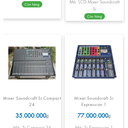
Mã: LCD Mixer Soundcraft
Còn hàng
Si
Còn hàng
Mixer Soundcraft Si Compact
Mixer Soundcraft Si
24
Expression 1
35.000.000
77.000.000
₫
₫
Mã: Si Compact 24
Mã: Si Expression 1